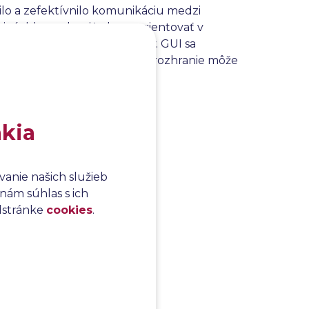
ilo a zefektívnilo komunikáciu medzi
rýchlo pochopiť, ako sa orientovať v
učenia sa textových príkazov. GUI sa
X), pretože dobre navrhnuté rozhranie môže
í softvéru alebo zariadenia.
akia
anie našich služieb
nám súhlas s ich
odstránke
cookies
.