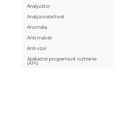
Analyzátor
Analyzovateľnosť
Anomália
Anti-malvér
Anti-vzor
Aplikačné programové rozhranie
(API)
Architektúra automatizácie
testovania
Atomická podmienka
Atraktivita
Audit
Audit bezpečnosti
Autenticita