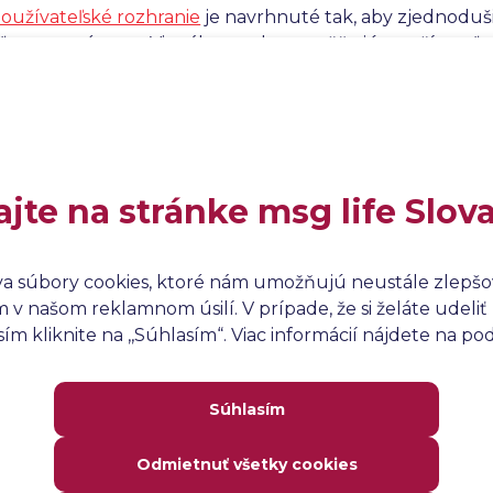
oužívateľské rozhranie
je navrhnuté tak, aby zjednoduš
ľom a systémom. Vizuálne prvky umožňujú používateľovi 
 a vykonávať požadované operácie bez potreby zložitého 
za kľúčový faktor v kontexte užívateľskej skúsenosti (U
epšiť spokojnosť používateľov a efektívnosť pri používan
ajte na stránke msg life Slov
va súbory cookies, ktoré nám umožňujú neustále zlepšov
v našom reklamnom úsilí. V prípade, že si želáte udeliť 
m kliknite na ,,Súhlasím“. Viac informácií nájdete na p
Súhlasím
Odmietnuť všetky cookies