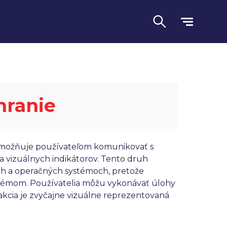
hranie
 umožňuje používateľom komunikovať s
vizuálnych indikátorov. Tento druh
ách a operačných systémoch, pretože
Jazyk
ystémom. Používatelia môžu vykonávať úlohy
akcia je zvyčajne vizuálne reprezentovaná