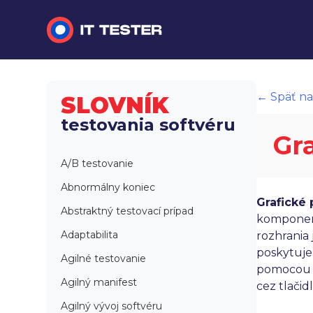
Manuálne testovanie
← Späť na
SLOVNÍK
Automatizované testovanie
testovania softvéru
Gr
Performance testing
A/B testovanie
Interview otázky na pohovor
Abnormálny koniec
Grafické 
Slovník
Abstraktný testovací prípad
komponent
Adaptabilita
rozhrania
poskytuje
Agilné testovanie
pomocou m
Agilný manifest
cez tlačid
Agilný vývoj softvéru