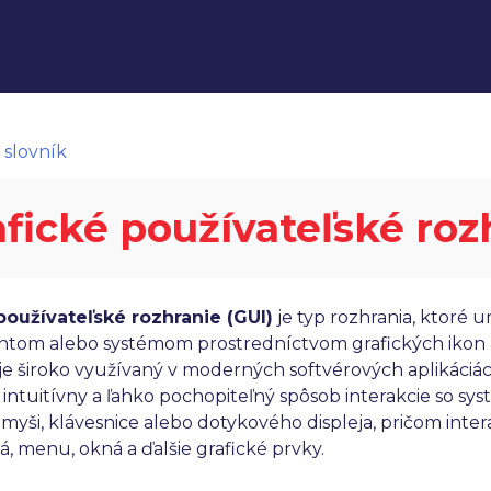
 slovník
afické používateľské roz
používateľské rozhranie (GUI)
je typ rozhrania, ktoré
om alebo systémom prostredníctvom grafických ikon a 
 je široko využívaný v moderných softvérových aplikáci
 intuitívny a ľahko pochopiteľný spôsob interakcie so s
yši, klávesnice alebo dotykového displeja, pričom inter
lá, menu, okná a ďalšie grafické prvky.