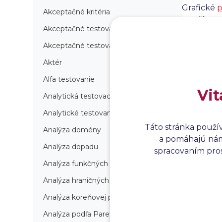
Grafické
p
Akceptačné kritéria
používate
Akceptačné testovanie
aplikácii,
považuje 
Akceptačné testovanie produkcie
výrazne zl
Aktér
Alfa testovanie
Vit
Analytická testovacia stratégia
Analytické testovanie
Táto stránka použí
Analýza domény
a pomáhajú nám 
Analýza dopadu
spracovaním prosí
Analýza funkčných bodov
Analýza hraničných hodnôt
Analýza koreňovej príčiny
Analýza podľa Paretovej metódy