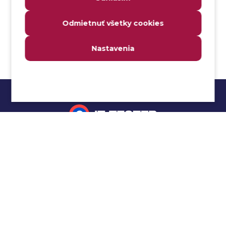
Analyzovateľnosť
Odmietnuť všetky cookies
Anomália
Anti-malvér
Nastavenia
Anti-vzor
Aplikačné programové rozhranie (API)
Architektúra automatizácie testovania
Atomická podmienka
Atraktivita
Audit
Impressum
Audit bezpečnosti
Autenticita
Ochrana osobných údajov
Automatizácia testovania
Cookies
Automatizácia vykonania testu
Cucumber tutoriál
Autorizácia
Beta testovanie
Manuálne testovanie
Bezpečnosť
Selenium tutoriál