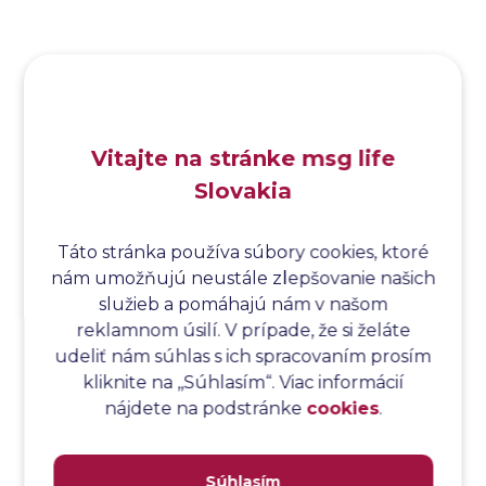
Analýza funkčných bodov
Analýza hraničných hodnôt
Analýza koreňovej príčiny
Analýza podľa Paretovej metódy
Analýza príčin
Vitajte na stránke msg life
Analýza príčin a následkov
Slovakia
Analýza rizík
Analýza spôsobu a následkov poruchy
Analýza spôsobu a následkov zlyhania softvéru
Táto stránka používa súbory cookies, ktoré
nám umožňujú neustále zlepšovanie našich
Analýza stromu chýb
služieb a pomáhajú nám v našom
Analýza stromu chýb softvéru
reklamnom úsilí. V prípade, že si želáte
Analýza testovacieho bodu
udeliť nám súhlas s ich spracovaním prosím
Analýza toku riadenia
kliknite na ,,Súhlasím“. Viac informácií
Analýza toku údajov
nájdete na podstránke
cookies
.
Analýza transakcií
Analýza webových stránok a inventár meraní
Súhlasím
Analyzátor