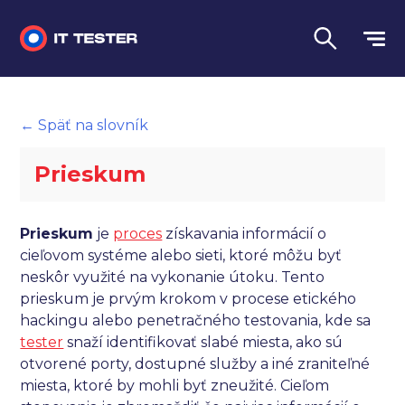
Manuálne testovanie
← Späť na slovník
Automatizované testovanie
Prieskum
Performance testing
Interview otázky na pohovor
Prieskum
je
proces
získavania informácií o
cieľovom systéme alebo sieti, ktoré môžu byť
Slovník
neskôr využité na vykonanie útoku. Tento
prieskum je prvým krokom v procese etického
Jazyk
hackingu alebo penetračného testovania, kde sa
tester
snaží identifikovať slabé miesta, ako sú
otvorené porty, dostupné služby a iné zraniteľné
miesta, ktoré by mohli byť zneužité. Cieľom