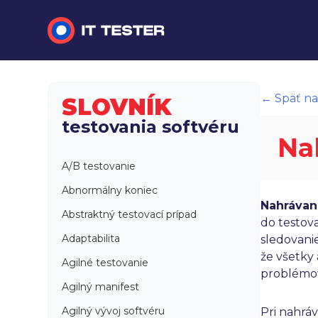
Manuálne testovanie
← Späť na
SLOVNÍK
Automatizované testovanie
testovania softvéru
Na
Performance testing
A/B testovanie
Interview otázky na pohovor
Abnormálny koniec
Nahrávan
Slovník
Abstraktný testovací prípad
do testov
Adaptabilita
sledovani
že všetky 
Agilné testovanie
problémov
Agilný manifest
Agilný vývoj softvéru
Pri nahrá