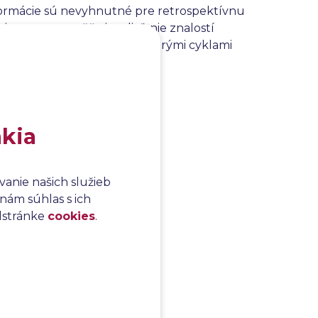
formácie sú nevyhnutné pre retrospektívnu
ie testov umožňuje zdieľanie znalostí
té najmä v projektoch s viacerými cyklami
akia
anie našich služieb
nám súhlas s ich
odstránke
cookies
.