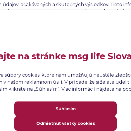
 údajov, očakávaných a skutočných výsledkov. Tieto in
 auditovanie testovacieho procesu. Okrem toho nahrávan
mi tímu a podporuje kontinuitu testovania, čo je dôleži
a alebo pri odovzdávaní projektov medzi tímami.
ajte na stránke msg life Slov
va súbory cookies, ktoré nám umožňujú neustále zlepšov
v našom reklamnom úsilí. V prípade, že si želáte udeliť 
m kliknite na ,,Súhlasím“. Viac informácií nájdete na p
Súhlasím
Odmietnuť všetky cookies