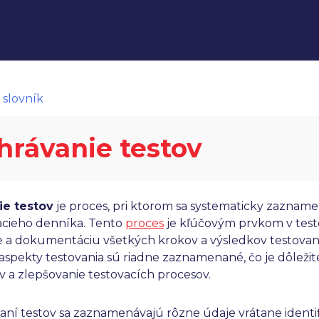
 slovník
hrávanie testov
ie testov
je proces, pri ktorom sa systematicky zaznam
acieho denníka. Tento
proces
je kľúčovým prvkom v test
e a dokumentáciu všetkých krokov a výsledkov testovan
aspekty testovania sú riadne zaznamenané, čo je dôležité
 a zlepšovanie testovacích procesov.
vaní testov sa zaznamenávajú rôzne údaje vrátane identif