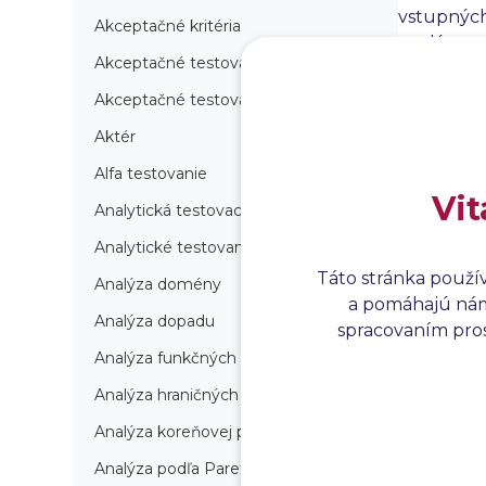
vstupných
Akceptačné kritéria
analýzu a
Akceptačné testovanie
medzi člen
testovani
Akceptačné testovanie produkcie
Aktér
Alfa testovanie
Vit
Analytická testovacia stratégia
Analytické testovanie
Táto stránka použí
Analýza domény
a pomáhajú nám 
Analýza dopadu
spracovaním prosí
Analýza funkčných bodov
Analýza hraničných hodnôt
Analýza koreňovej príčiny
Analýza podľa Paretovej metódy