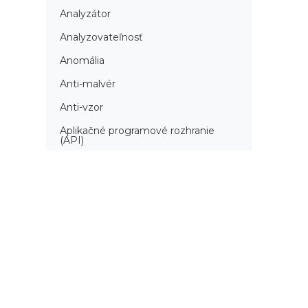
Analyzátor
Analyzovateľnosť
Anomália
Anti-malvér
Anti-vzor
Aplikačné programové rozhranie
(API)
Architektúra automatizácie
testovania
Atomická podmienka
Atraktivita
Audit
Audit bezpečnosti
Autenticita