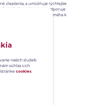
ebné zlepšenia, a umožňuje rýchlejšie
ektívne sledovanie testov podporuje
eresovanými stranami, čo napomáha k
novených termínov.
akia
anie našich služieb
nám súhlas s ich
odstránke
cookies
.