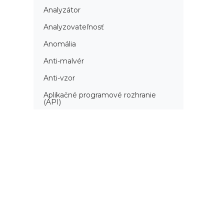
Analyzátor
Analyzovateľnosť
Anomália
Anti-malvér
Anti-vzor
Aplikačné programové rozhranie
(API)
Architektúra automatizácie
testovania
Atomická podmienka
Atraktivita
Audit
Audit bezpečnosti
Autenticita