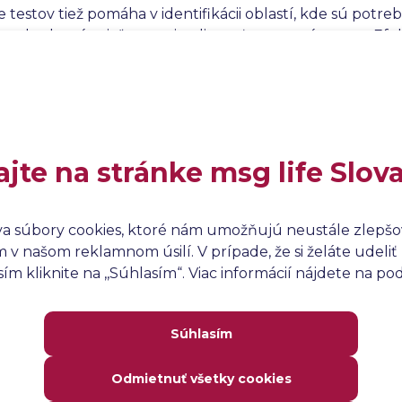
 testov tiež pomáha v identifikácii oblastí, kde sú potr
 rozhodnutí s cieľom optimalizovať testovací
proces
. Ef
ntnosť v rámci testovacieho tímu a medzi ďalšími zaint
iu vysokokvalitného softvérového produktu v rámci sta
ajte na stránke msg life Slov
va súbory cookies, ktoré nám umožňujú neustále zlepšov
v našom reklamnom úsilí. V prípade, že si želáte udeliť 
m kliknite na ,,Súhlasím“. Viac informácií nájdete na p
Súhlasím
Odmietnuť všetky cookies