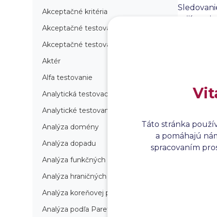
Sledovanie
Akceptačné kritéria
prijímanie
Akceptačné testovanie
transpare
dosiahnut
Akceptačné testovanie produkcie
Aktér
Alfa testovanie
Vit
Analytická testovacia stratégia
Analytické testovanie
Táto stránka použí
Analýza domény
a pomáhajú nám 
Analýza dopadu
spracovaním prosí
Analýza funkčných bodov
Analýza hraničných hodnôt
Analýza koreňovej príčiny
Analýza podľa Paretovej metódy