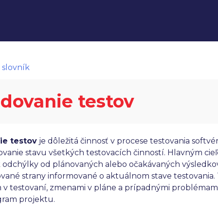
 slovník
edovanie testov
ie testov
je dôležitá činnosť v procese testovania softv
vanie stavu všetkých testovacích činností. Hlavným cieľo
 odchýlky od plánovaných alebo očakávaných výsledkov 
ované strany informované o aktuálnom stave testovania.
v testovaní, zmenami v pláne a prípadnými problémami,
ram projektu.