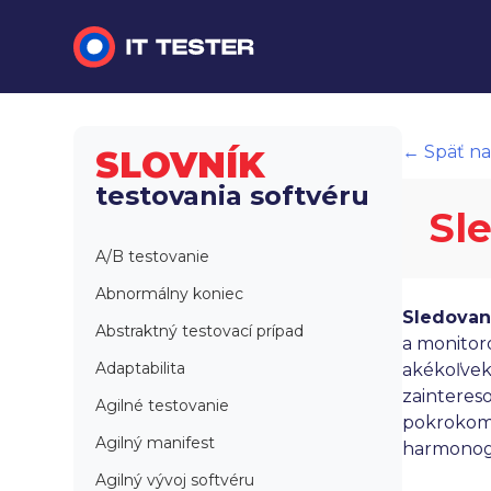
Manuálne testovanie
← Späť na
SLOVNÍK
Automatizované testovanie
testovania softvéru
Sl
Performance testing
A/B testovanie
Interview otázky na pohovor
Abnormálny koniec
Sledovan
Slovník
Abstraktný testovací prípad
a monitoro
Adaptabilita
akékoľvek
zainteres
Agilné testovanie
pokrokom 
Agilný manifest
harmonog
Agilný vývoj softvéru