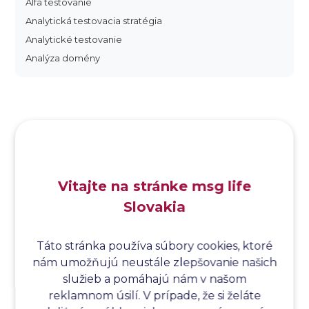
Alfa testovanie
Analytická testovacia stratégia
Analytické testovanie
Analýza domény
Analýza dopadu
Analýza funkčných bodov
Analýza hraničných hodnôt
Analýza koreňovej príčiny
Analýza podľa Paretovej metódy
Analýza príčin
Vitajte na stránke msg life
Analýza príčin a následkov
Slovakia
Analýza rizík
Analýza spôsobu a následkov poruchy
Analýza spôsobu a následkov zlyhania softvéru
Táto stránka používa súbory cookies, ktoré
nám umožňujú neustále zlepšovanie našich
Analýza stromu chýb
služieb a pomáhajú nám v našom
Analýza stromu chýb softvéru
reklamnom úsilí. V prípade, že si želáte
Analýza testovacieho bodu