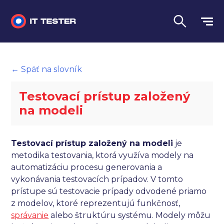
Manuálne testovanie
← Späť na slovník
Automatizované testovanie
Testovací prístup založený
Performance testing
na modeli
Interview otázky na pohovor
Testovací prístup založený na modeli
je
Slovník
metodika testovania, ktorá využíva modely na
automatizáciu procesu generovania a
Jazyk
vykonávania testovacích prípadov. V tomto
prístupe sú testovacie prípady odvodené priamo
z modelov, ktoré reprezentujú funkčnosť,
správanie
alebo štruktúru systému. Modely môžu