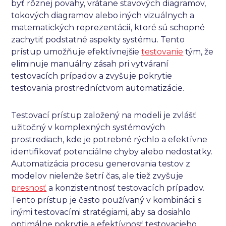
byť rôznej povahy, vrátane stavových diagramov,
tokových diagramov alebo iných vizuálnych a
matematických reprezentácií, ktoré sú schopné
zachytiť podstatné aspekty systému. Tento
prístup umožňuje efektívnejšie
testovanie
tým, že
eliminuje manuálny zásah pri vytváraní
testovacích prípadov a zvyšuje pokrytie
testovania prostredníctvom automatizácie.
Testovací prístup založený na modeli je zvlášť
užitočný v komplexných systémových
prostrediach, kde je potrebné rýchlo a efektívne
identifikovať potenciálne chyby alebo nedostatky.
Automatizácia procesu generovania testov z
modelov nielenže šetrí čas, ale tiež zvyšuje
presnosť
a konzistentnosť testovacích prípadov.
Tento prístup je často používaný v kombinácii s
inými testovacími stratégiami, aby sa dosiahlo
optimálne pokrytie a efektívnosť testovacieho