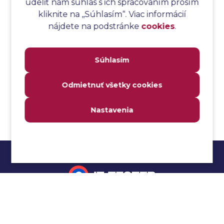
udeliť nám súhlas s ich spracovaním prosím
Analýza toku riadenia
kliknite na ,,Súhlasím“. Viac informácií
Analýza toku údajov
nájdete na podstránke
cookies
.
Analýza transakcií
Analýza webových stránok a inventár meraní
Súhlasím
Analyzátor
Analyzovateľnosť
Odmietnuť všetky cookies
Anomália
Anti-malvér
Nastavenia
Anti-vzor
Aplikačné programové rozhranie (API)
Architektúra automatizácie testovania
Atomická podmienka
Atraktivita
Audit
Impressum
Audit bezpečnosti
Autenticita
Ochrana osobných údajov
Automatizácia testovania