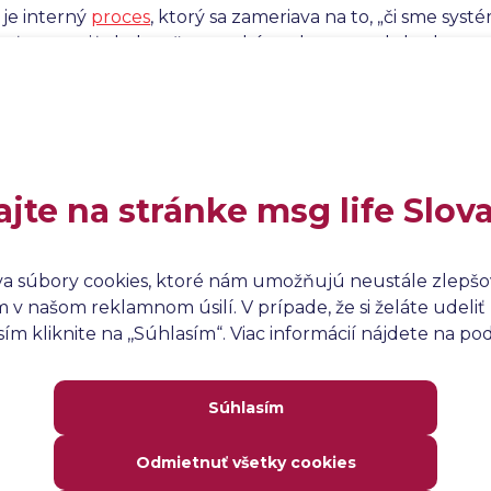
a je interný
proces
, ktorý sa zameriava na to, „či sme systé
vať a opraviť chyby ešte predtým, ako sa produkt dostane
ch. Vďaka tomu sa minimalizuje
riziko
zlyhania produkt
poľahlivosť
softvéru. Verifikácia je nevyhnutná pre zabez
ami, ale nehodnotí, či
systém
skutočne spĺňa potreby pou
ou validácie.
ajte na stránke msg life Slov
va súbory cookies, ktoré nám umožňujú neustále zlepšov
v našom reklamnom úsilí. V prípade, že si želáte udeliť 
m kliknite na ,,Súhlasím“. Viac informácií nájdete na p
Súhlasím
Odmietnuť všetky cookies