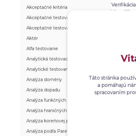
Verifikáci
Akceptačné kritéria
identifiko
Akceptačné testovanie
podmienka
kvalita
a
s
Akceptačné testovanie produkcie
požiadavk
Aktér
to je úloh
Alfa testovanie
Vit
Analytická testovacia stratégia
Analytické testovanie
Táto stránka použí
Analýza domény
a pomáhajú nám 
Analýza dopadu
spracovaním prosí
Analýza funkčných bodov
Analýza hraničných hodnôt
Analýza koreňovej príčiny
Analýza podľa Paretovej metódy