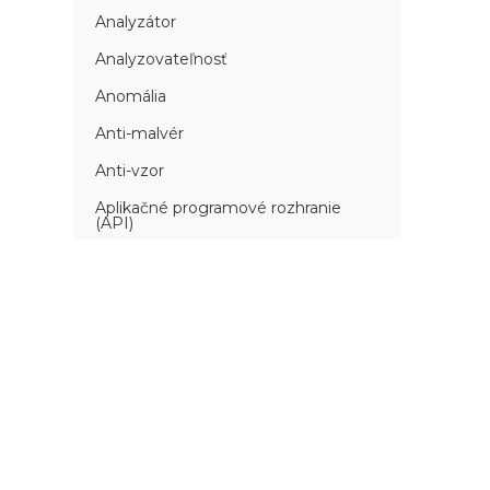
Analyzátor
Analyzovateľnosť
Anomália
Anti-malvér
Anti-vzor
Aplikačné programové rozhranie
(API)
Architektúra automatizácie
testovania
Atomická podmienka
Atraktivita
Audit
Audit bezpečnosti
Autenticita