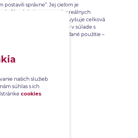
m postavili správne“. Jej cieľom je
 do fázy, kde je testovaný v reálnych
u neskôr v procese, čím sa zvyšuje celková
pečenie, že implementácia je v súlade s
žívateľov alebo jeho zamýšľané použitie –
akia
anie našich služieb
nám súhlas s ich
odstránke
cookies
.