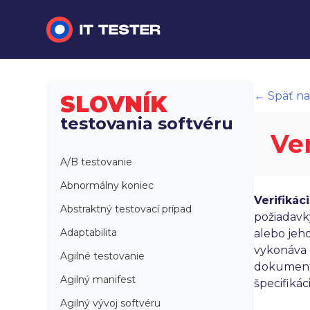
Manuálne testovanie
← Späť na
SLOVNÍK
Automatizované testovanie
testovania softvéru
Ver
Performance testing
A/B testovanie
Interview otázky na pohovor
Abnormálny koniec
Verifikác
Slovník
Abstraktný testovací prípad
požiadavky
Adaptabilita
alebo jeh
vykonáva p
Agilné testovanie
dokumentá
Agilný manifest
špecifiká
Agilný vývoj softvéru