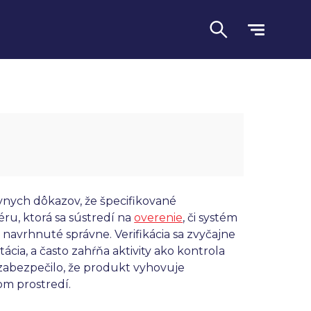
ívnych dôkazov, že špecifikované
éru, ktorá sa sústredí na
overenie
, či systém
avrhnuté správne. Verifikácia sa zvyčajne
Jazyk
cia, a často zahŕňa aktivity ako kontrola
 zabezpečilo, že produkt vyhovuje
om prostredí.