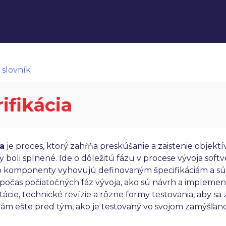
 slovník
ifikácia
ia
je proces, ktorý zahŕňa preskúšanie a zaistenie objekt
 boli splnené. Ide o dôležitú fázu v procese vývoja softv
o komponenty vyhovujú definovaným špecifikáciám a sú n
očas počiatočných fáz vývoja, ako sú návrh a implementá
cie, technické revízie a rôzne formy testovania, aby sa
ciám ešte pred tým, ako je testovaný vo svojom zamýšľan