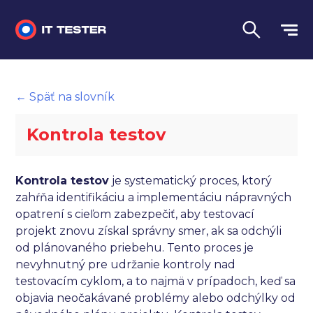
Manuálne testovanie
← Späť na slovník
Automatizované testovanie
Kontrola testov
Performance testing
Interview otázky na pohovor
Kontrola testov
je systematický proces, ktorý
zahŕňa identifikáciu a implementáciu nápravných
Slovník
opatrení s cieľom zabezpečiť, aby testovací
projekt znovu získal správny smer, ak sa odchýli
Jazyk
od plánovaného priebehu. Tento proces je
nevyhnutný pre udržanie kontroly nad
testovacím cyklom, a to najmä v prípadoch, keď sa
objavia neočakávané problémy alebo odchýlky od