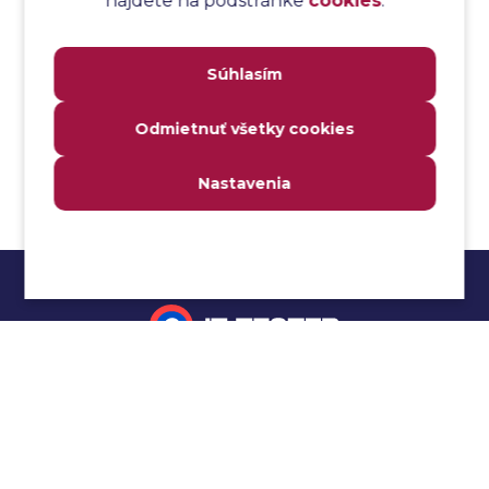
nájdete na podstránke
cookies
.
Analýza transakcií
Analýza webových stránok a inventár meraní
Súhlasím
Analyzátor
Analyzovateľnosť
Odmietnuť všetky cookies
Anomália
Anti-malvér
Nastavenia
Anti-vzor
Aplikačné programové rozhranie (API)
Architektúra automatizácie testovania
Atomická podmienka
Atraktivita
Audit
Impressum
Audit bezpečnosti
Autenticita
Ochrana osobných údajov
Automatizácia testovania
Cookies
Automatizácia vykonania testu
Cucumber tutoriál