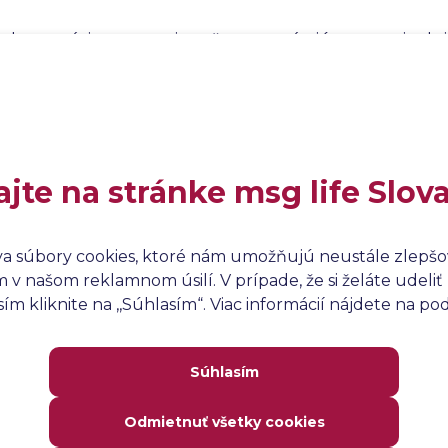
plementácie testovania sa často vytvárajú testovacie skri
je sa potrebná infraštruktúra pre efektívne a efektívn
ímu na používanie nových nástrojov alebo metodológií, k
ipravené tak, aby testovací tím mohol začať vykonávať t
u efektivitou. Implementácia testovania je teda neodd
medzi návrhom testovania a samotným vykonávaním te
ajte na stránke msg life Slov
va súbory cookies, ktoré nám umožňujú neustále zlepšov
v našom reklamnom úsilí. V prípade, že si želáte udeliť 
m kliknite na ,,Súhlasím“. Viac informácií nájdete na p
Súhlasím
Odmietnuť všetky cookies