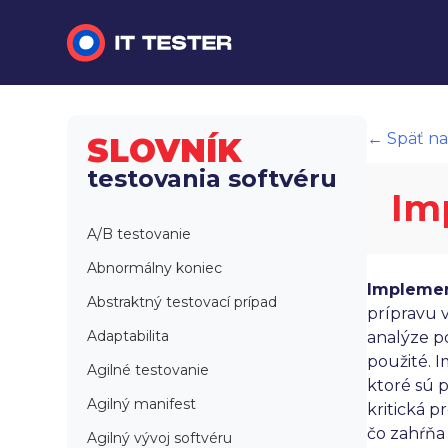
Manuálne testovanie
← Späť na
SLOVNÍK
Automatizované testovanie
testovania softvéru
Im
Performance testing
A/B testovanie
Interview otázky na pohovor
Abnormálny koniec
Implemen
Slovník
Abstraktný testovací prípad
prípravu 
Adaptabilita
analýze p
použité. I
Agilné testovanie
ktoré sú 
Agilný manifest
kritická p
čo zahŕňa 
Agilný vývoj softvéru