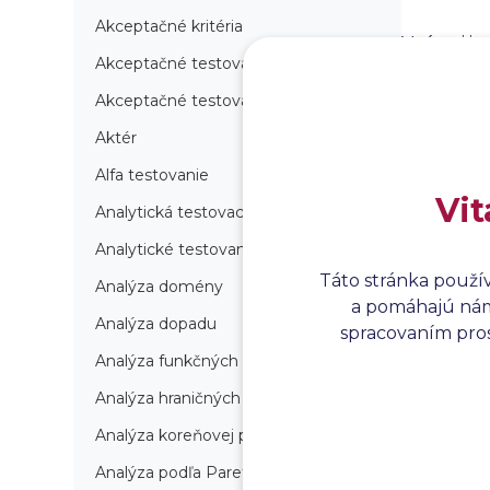
Akceptačné kritéria
V rámci im
Akceptačné testovanie
zabezpeču
školenie t
Akceptačné testovanie produkcie
všetko pr
Aktér
maximálno
prechodu 
Alfa testovanie
Vit
Analytická testovacia stratégia
Analytické testovanie
Táto stránka použí
Analýza domény
a pomáhajú nám 
Analýza dopadu
spracovaním prosí
Analýza funkčných bodov
Analýza hraničných hodnôt
Analýza koreňovej príčiny
Analýza podľa Paretovej metódy