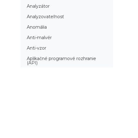
Analyzátor
Analyzovateľnosť
Anomália
Anti-malvér
Anti-vzor
Aplikačné programové rozhranie
(API)
Architektúra automatizácie
testovania
Atomická podmienka
Atraktivita
Audit
Audit bezpečnosti
Autenticita