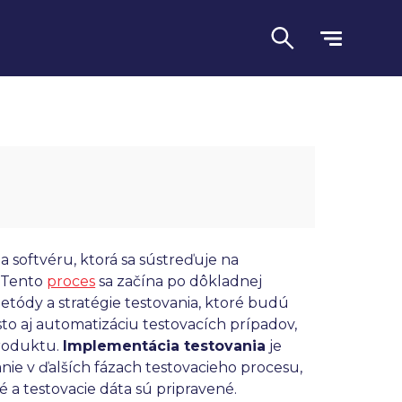
ia softvéru, ktorá sa sústreďuje na
. Tento
proces
sa začína po dôkladnej
etódy a stratégie testovania, ktoré budú
Jazyk
sto aj automatizáciu testovacích prípadov,
produktu.
Implementácia testovania
je
anie v ďalších fázach testovacieho procesu,
é a testovacie dáta sú pripravené.