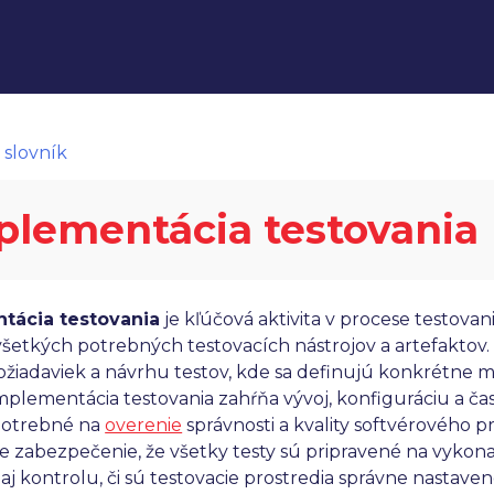
 slovník
plementácia testovania
tácia testovania
je kľúčová aktivita v procese testovan
všetkých potrebných testovacích nástrojov a artefaktov
ožiadaviek a návrhu testov, kde sa definujú konkrétne m
mplementácia testovania zahŕňa vývoj, konfiguráciu a ča
potrebné na
overenie
správnosti a kvality softvérového 
re zabezpečenie, že všetky testy sú pripravené na vykon
aj kontrolu, či sú testovacie prostredia správne nastaven