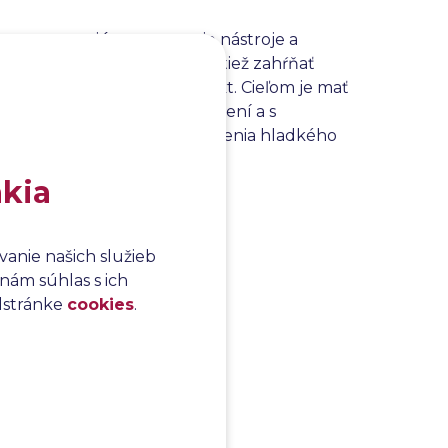
pty, nastavujú sa testovacie nástroje a
e
testovanie
. Táto fáza môže tiež zahŕňať
toré boli vybraté pre projekt. Cieľom je mať
esty bez zbytočných oneskorení a s
eliteľnou súčasťou zabezpečenia hladkého
stov.
akia
anie našich služieb
nám súhlas s ich
odstránke
cookies
.