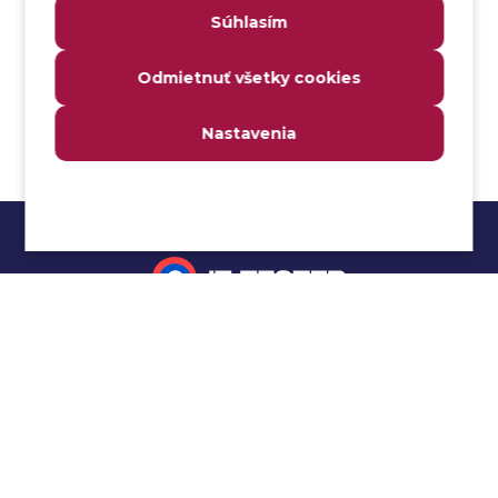
Súhlasím
Analyzátor
Analyzovateľnosť
Odmietnuť všetky cookies
Anomália
Anti-malvér
Nastavenia
Anti-vzor
Aplikačné programové rozhranie (API)
Architektúra automatizácie testovania
Atomická podmienka
Atraktivita
Audit
Impressum
Audit bezpečnosti
Autenticita
Ochrana osobných údajov
Automatizácia testovania
Cookies
Automatizácia vykonania testu
Cucumber tutoriál
Autorizácia
Beta testovanie
Manuálne testovanie