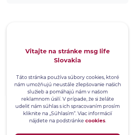
Analýza dopadu
Analýza funkčných bodov
Analýza hraničných hodnôt
Analýza koreňovej príčiny
Analýza podľa Paretovej metódy
Analýza príčin
Vitajte na stránke msg life
Analýza príčin a následkov
Slovakia
Analýza rizík
Analýza spôsobu a následkov poruchy
Analýza spôsobu a následkov zlyhania softvéru
Táto stránka používa súbory cookies, ktoré
nám umožňujú neustále zlepšovanie našich
Analýza stromu chýb
služieb a pomáhajú nám v našom
Analýza stromu chýb softvéru
reklamnom úsilí. V prípade, že si želáte
Analýza testovacieho bodu
udeliť nám súhlas s ich spracovaním prosím
Analýza toku riadenia
kliknite na ,,Súhlasím“. Viac informácií
Analýza toku údajov
nájdete na podstránke
cookies
.
Analýza transakcií
Analýza webových stránok a inventár meraní