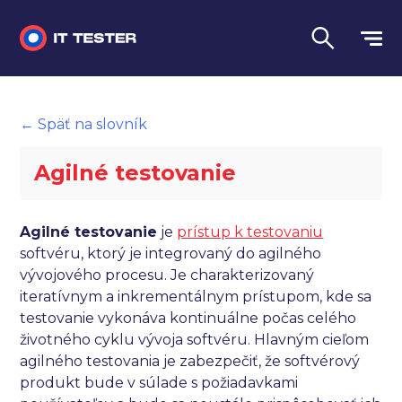
Manuálne testovanie
← Späť na slovník
Automatizované testovanie
Agilné testovanie
Performance testing
Interview otázky na pohovor
Agilné testovanie
je
prístup k testovaniu
softvéru, ktorý je integrovaný do agilného
Slovník
vývojového procesu. Je charakterizovaný
iteratívnym a inkrementálnym prístupom, kde sa
Jazyk
testovanie vykonáva kontinuálne počas celého
životného cyklu vývoja softvéru. Hlavným cieľom
agilného testovania je zabezpečiť, že softvérový
produkt bude v súlade s požiadavkami