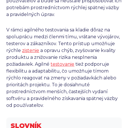
používateľov a bude sa neustále prispôsobovať ich
potrebám prostredníctvom rýchlej spätnej väzby
a pravidelných úprav.
V rámci agilného testovania sa kladie dôraz na
spoluprácu medzi členmi tímu, vrátane vývojárov,
testerov a zákazníkov. Tento prístup umožňuje
rýchle
zistenie
a opravu chýb, zvyšovanie kvality
produktu a znižovanie rizika nesplnenia
požiadaviek. Agilné
testovanie
tiež podporuje
flexibilitu a adaptabilitu, čo umožňuje tímom
rýchlo reagovať na zmeny v požiadavkách alebo
prioritách projektu. To je dosiahnuté
prostredníctvom menších, častejších vydaní
softvéru a pravidelného získavania spätnej väzby
od používateľov.
SLOVNÍK