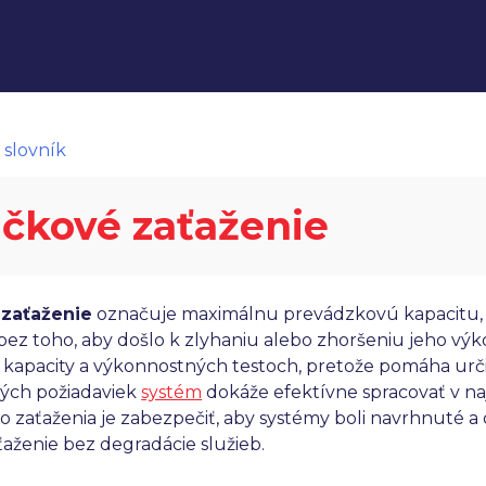
 slovník
ičkové zaťaženie
 zaťaženie
označuje maximálnu prevádzkovú kapacitu,
bez toho, aby došlo k zlyhaniu alebo zhoršeniu jeho výko
 kapacity a výkonnostných testoch, pretože pomáha urči
kých požiadaviek
systém
dokáže efektívne spracovať v n
 zaťaženia je zabezpečiť, aby systémy boli navrhnuté a o
aženie bez degradácie služieb.