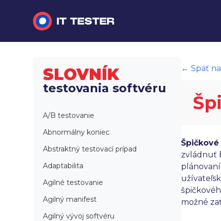
Manuálne testovanie
← Späť na
SLOVNÍK
Automatizované testovanie
testovania softvéru
Šp
Performance testing
A/B testovanie
Interview otázky na pohovor
Abnormálny koniec
Špičkové
Slovník
Abstraktný testovací prípad
zvládnuť 
Adaptabilita
plánovaní
užívateľs
Agilné testovanie
špičkového
Agilný manifest
možné zať
Agilný vývoj softvéru