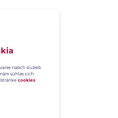
akia
anie našich služieb
nám súhlas s ich
odstránke
cookies
.