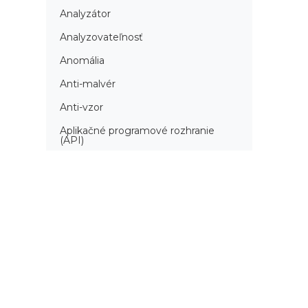
Analyzátor
Analyzovateľnosť
Anomália
Anti-malvér
Anti-vzor
Aplikačné programové rozhranie
(API)
Architektúra automatizácie
testovania
Atomická podmienka
Atraktivita
Audit
Audit bezpečnosti
Autenticita