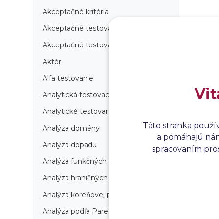
Akceptačné kritéria
Akceptačné testovanie
Akceptačné testovanie produkcie
Aktér
Alfa testovanie
Vit
Analytická testovacia stratégia
Analytické testovanie
Táto stránka použí
Analýza domény
a pomáhajú nám 
Analýza dopadu
spracovaním prosí
Analýza funkčných bodov
Analýza hraničných hodnôt
Analýza koreňovej príčiny
Analýza podľa Paretovej metódy