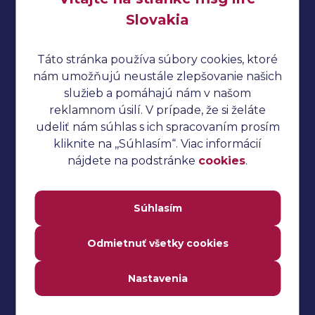
Ochrana osobných údajov
Slovakia
Cookies
Táto stránka používa súbory cookies, ktoré
Cucumber tutoriál
nám umožňujú neustále zlepšovanie našich
Manuálne testovanie
služieb a pomáhajú nám v našom
reklamnom úsilí. V prípade, že si želáte
Selenium tutoriál
udeliť nám súhlas s ich spracovaním prosím
Jmeter tutoriál
kliknite na ,,Súhlasím“. Viac informácií
nájdete na podstránke
cookies
.
Automatizované testovanie
Katalon Studio tutoriál
Súhlasím
Performance testing
TestNG tutoriál
Odmietnuť všetky cookies
Interview otázky na pohovor
Nastavenia
Často kladené otázky