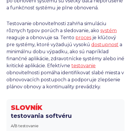
po obnovení systému sú všetky dáta neporušené
a funkčnosť systému je plne obnovená.
Testovanie obnoviteľnosti zahŕňa simuláciu
rôznych typov porúch a sledovanie, ako
systém
reaguje a obnovuje sa. Tento
proces
je kľúčový
pre systémy, ktoré vyžadujú vysokú
dostupnosť
a
minimálnu dobu výpadku, ako sú napríklad
finančné aplikácie, zdravotnícke systémy alebo iné
kritické aplikácie. Efektívne
testovanie
obnoviteľnosti pomáha identifikovať slabé miesta v
obnovovacích postupoch a podporuje zlepšenie
plánov obnovy a kontinuality prevádzky.
SLOVNÍK
testovania softvéru
A/B testovanie