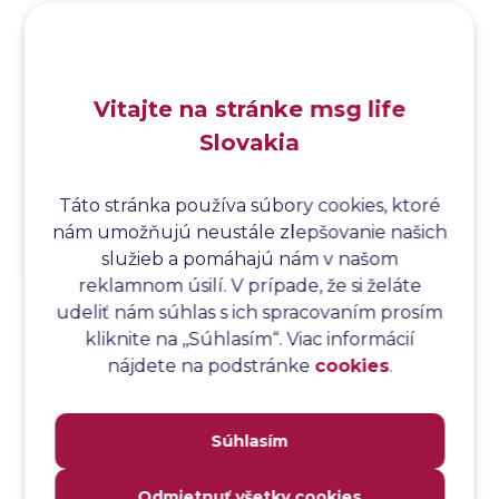
Analýza koreňovej príčiny
Analýza podľa Paretovej metódy
Analýza príčin
Vitajte na stránke msg life
Analýza príčin a následkov
Slovakia
Analýza rizík
Analýza spôsobu a následkov poruchy
Analýza spôsobu a následkov zlyhania softvéru
Táto stránka používa súbory cookies, ktoré
nám umožňujú neustále zlepšovanie našich
Analýza stromu chýb
služieb a pomáhajú nám v našom
Analýza stromu chýb softvéru
reklamnom úsilí. V prípade, že si želáte
Analýza testovacieho bodu
udeliť nám súhlas s ich spracovaním prosím
Analýza toku riadenia
kliknite na ,,Súhlasím“. Viac informácií
Analýza toku údajov
nájdete na podstránke
cookies
.
Analýza transakcií
Analýza webových stránok a inventár meraní
Súhlasím
Analyzátor
Analyzovateľnosť
Odmietnuť všetky cookies