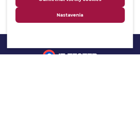
Anomália
Anti-malvér
Nastavenia
Anti-vzor
Aplikačné programové rozhranie (API)
Architektúra automatizácie testovania
Atomická podmienka
Atraktivita
Audit
Impressum
Audit bezpečnosti
Autenticita
Ochrana osobných údajov
Automatizácia testovania
Cookies
Automatizácia vykonania testu
Cucumber tutoriál
Autorizácia
Beta testovanie
Manuálne testovanie
Bezpečnosť
Selenium tutoriál
Bezpečnosť informácií
Jmeter tutoriál
Bezpečnostná politika