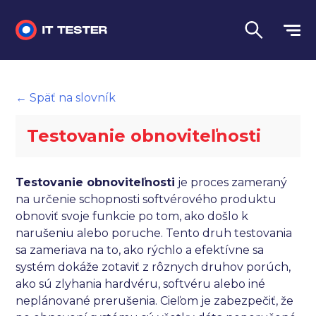
Manuálne testovanie
← Späť na slovník
Automatizované testovanie
Testovanie obnoviteľnosti
Performance testing
Interview otázky na pohovor
Testovanie obnoviteľnosti
je proces zameraný
na určenie schopnosti softvérového produktu
Slovník
obnoviť svoje funkcie po tom, ako došlo k
narušeniu alebo poruche. Tento druh testovania
Jazyk
sa zameriava na to, ako rýchlo a efektívne sa
systém dokáže zotaviť z rôznych druhov porúch,
ako sú zlyhania hardvéru, softvéru alebo iné
neplánované prerušenia. Cieľom je zabezpečiť, že