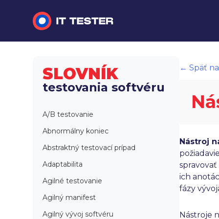
Manuálne testovanie
← Späť na
SLOVNÍK
Automatizované testovanie
testovania softvéru
Ná
Performance testing
A/B testovanie
Interview otázky na pohovor
Abnormálny koniec
Nástroj n
Slovník
Abstraktný testovací prípad
požiadavi
Adaptabilita
spravovať
ich anotác
Agilné testovanie
fázy vývoj
Agilný manifest
Agilný vývoj softvéru
Nástroje 