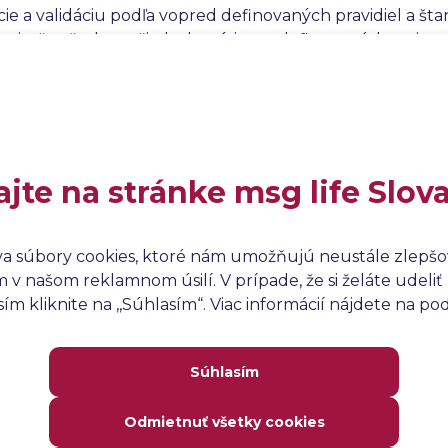
ie a validáciu podľa vopred definovaných pravidiel a šta
nie, že všetky požiadavky sú jasne definované, konzist
ať problémom v neskorších fázach vývoja. Použitie nást
 tímu, znižuje
riziko
chýb a posilňuje celkovú kvalitu k
ajte na stránke msg life Slov
va súbory cookies, ktoré nám umožňujú neustále zlepšov
v našom reklamnom úsilí. V prípade, že si želáte udeliť 
m kliknite na ,,Súhlasím“. Viac informácií nájdete na p
Súhlasím
Odmietnuť všetky cookies