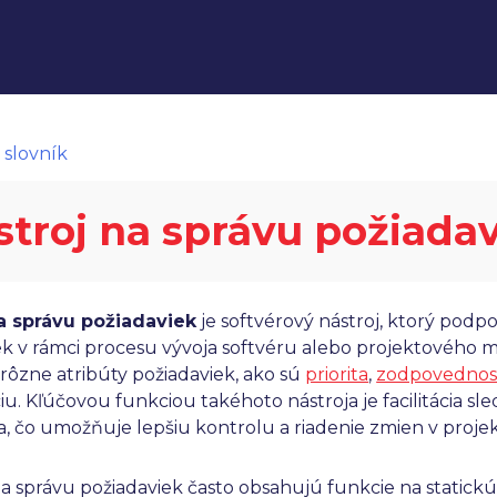
 slovník
stroj na správu požiada
a správu požiadaviek
je softvérový nástroj, ktorý podp
ek v rámci procesu vývoja softvéru alebo projektového
 rôzne atribúty požiadaviek, ako sú
priorita
,
zodpovednos
iu. Kľúčovou funkciou takéhoto nástroja je facilitácia sl
a, čo umožňuje lepšiu kontrolu a riadenie zmien v projek
na správu požiadaviek často obsahujú funkcie na statickú