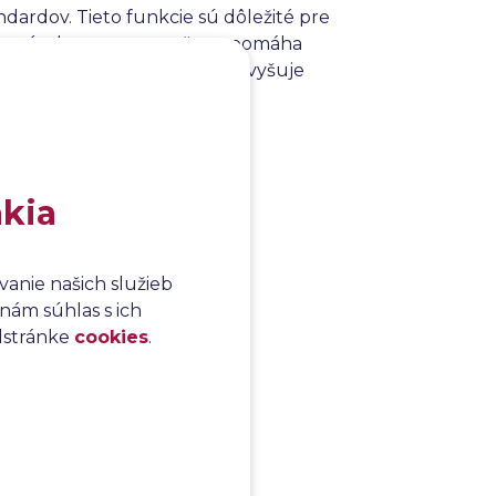
ndardov. Tieto funkcie sú dôležité pre
entné a bez rozporov, čo napomáha
roja na správu požiadaviek zvyšuje
onečného produktu.
akia
anie našich služieb
nám súhlas s ich
odstránke
cookies
.