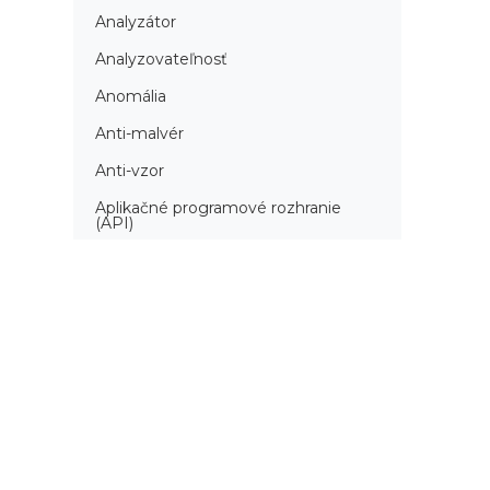
Analyzátor
Analyzovateľnosť
Anomália
Anti-malvér
Anti-vzor
Aplikačné programové rozhranie
(API)
Architektúra automatizácie
testovania
Atomická podmienka
Atraktivita
Audit
Audit bezpečnosti
Autenticita