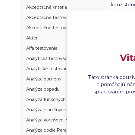
konzistenc
Akceptačné kritéria
zabezpeče
Akceptačné testovanie
predchádz
efektivitu
Akceptačné testovanie produkcie
Aktér
Alfa testovanie
Vit
Analytická testovacia stratégia
Analytické testovanie
Táto stránka použí
Analýza domény
a pomáhajú nám 
Analýza dopadu
spracovaním prosí
Analýza funkčných bodov
Analýza hraničných hodnôt
Analýza koreňovej príčiny
Analýza podľa Paretovej metódy