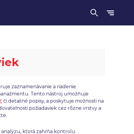
viek
oruje zaznamenávanie a riadenie
 manažmentu. Tento nástroj umožňuje
ť
či detailné popisy, a poskytuje možnosti na
Jazyk
edovateľnosti požiadaviek cez rôzne vrstvy a
te.
 analýzu, ktorá zahŕňa kontrolu