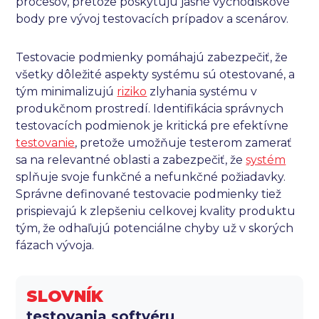
procesov, pretože poskytujú jasné východiskové
body pre vývoj testovacích prípadov a scenárov.
Testovacie podmienky pomáhajú zabezpečiť, že
všetky dôležité aspekty systému sú otestované, a
tým minimalizujú
riziko
zlyhania systému v
produkčnom prostredí. Identifikácia správnych
testovacích podmienok je kritická pre efektívne
testovanie
, pretože umožňuje testerom zamerať
sa na relevantné oblasti a zabezpečiť, že
systém
splňuje svoje funkčné a nefunkčné požiadavky.
Správne definované testovacie podmienky tiež
prispievajú k zlepšeniu celkovej kvality produktu
tým, že odhaľujú potenciálne chyby už v skorých
fázach vývoja.
SLOVNÍK
testovania softvéru