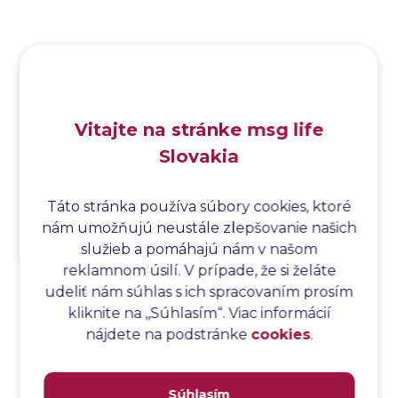
Analýza funkčných bodov
Analýza hraničných hodnôt
Analýza koreňovej príčiny
Analýza podľa Paretovej metódy
Analýza príčin
Vitajte na stránke msg life
Analýza príčin a následkov
Slovakia
Analýza rizík
Analýza spôsobu a následkov poruchy
Analýza spôsobu a následkov zlyhania softvéru
Táto stránka používa súbory cookies, ktoré
nám umožňujú neustále zlepšovanie našich
Analýza stromu chýb
služieb a pomáhajú nám v našom
Analýza stromu chýb softvéru
reklamnom úsilí. V prípade, že si želáte
Analýza testovacieho bodu
udeliť nám súhlas s ich spracovaním prosím
Analýza toku riadenia
kliknite na ,,Súhlasím“. Viac informácií
Analýza toku údajov
nájdete na podstránke
cookies
.
Analýza transakcií
Analýza webových stránok a inventár meraní
Súhlasím
Analyzátor