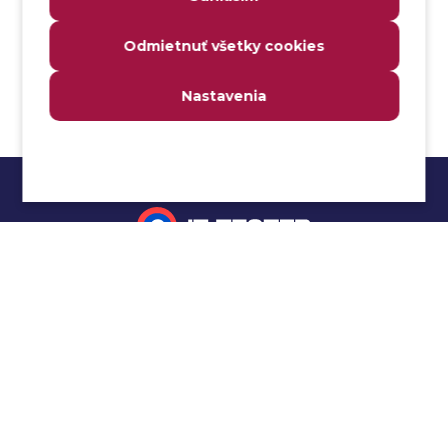
Analyzovateľnosť
Odmietnuť všetky cookies
Anomália
Anti-malvér
Nastavenia
Anti-vzor
Aplikačné programové rozhranie (API)
Architektúra automatizácie testovania
Atomická podmienka
Atraktivita
Audit
Impressum
Audit bezpečnosti
Autenticita
Ochrana osobných údajov
Automatizácia testovania
Cookies
Automatizácia vykonania testu
Cucumber tutoriál
Autorizácia
Beta testovanie
Manuálne testovanie
Bezpečnosť
Selenium tutoriál