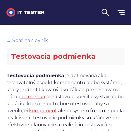
Manuálne testovanie
← Späť na slovník
Automatizované testovanie
Testovacia podmienka
Performance testing
Interview otázky na pohovor
Testovacia podmienka
je definovaná ako
testovateľný aspekt komponentu alebo systému,
Slovník
ktorý je identifikovaný ako základ pre testovanie.
Táto
podmienka
predstavuje špecifický stav alebo
Jazyk
situáciu, ktorú je potrebné otestovať, aby sa
overilo, či
komponent
alebo systém funguje podľa
očakávaní. Testovacie podmienky sú kľúčové pre
efektívne plánovanie a realizáciu testovacích