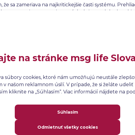
, že sa zameriava na najkritickejšie časti systému. Preh
o testovania, automatizovaných skriptov alebo kombinác
ch alebo agilných projektoch, kde je potrebné rýchlo re
ajte na stránke msg life Slov
va súbory cookies, ktoré nám umožňujú neustále zlepšov
v našom reklamnom úsilí. V prípade, že si želáte udeliť 
m kliknite na ,,Súhlasím“. Viac informácií nájdete na p
Súhlasím
Odmietnuť všetky cookies