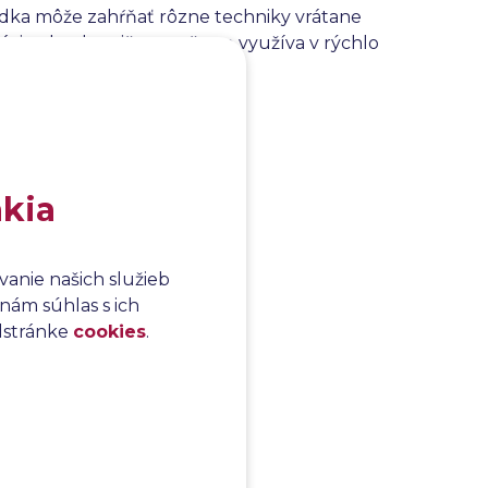
liadka môže zahŕňať rôzne techniky vrátane
ie oboch, pričom sa často využíva v rýchlo
agovať na zmeny a riziká.
akia
anie našich služieb
nám súhlas s ich
odstránke
cookies
.