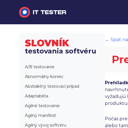
Manuálne testovanie
← Späť na
SLOVNÍK
Automatizované testovanie
testovania softvéru
Pr
Performance testing
A/B testovanie
Interview otázky na pohovor
Abnormálny koniec
Prehliad
Slovník
Abstraktný testovací prípad
navrhnuté
Adaptabilita
vyžadujú 
produktu 
Agilné testovanie
Agilný manifest
Počas pre
Agilný vývoj softvéru
alebo tam