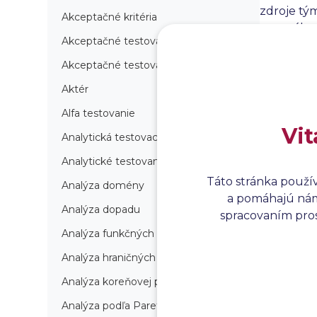
zdroje tým
Akceptačné kritéria
manuálneh
Akceptačné testovanie
sa meniaci
Akceptačné testovanie produkcie
Aktér
Alfa testovanie
Vit
Analytická testovacia stratégia
Analytické testovanie
Táto stránka použí
Analýza domény
a pomáhajú nám 
Analýza dopadu
spracovaním prosí
Analýza funkčných bodov
Analýza hraničných hodnôt
Analýza koreňovej príčiny
Analýza podľa Paretovej metódy