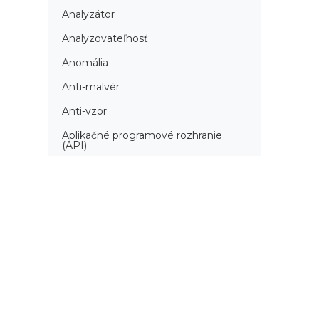
Analyzátor
Analyzovateľnosť
Anomália
Anti-malvér
Anti-vzor
Aplikačné programové rozhranie
(API)
Architektúra automatizácie
testovania
Atomická podmienka
Atraktivita
Audit
Audit bezpečnosti
Autenticita