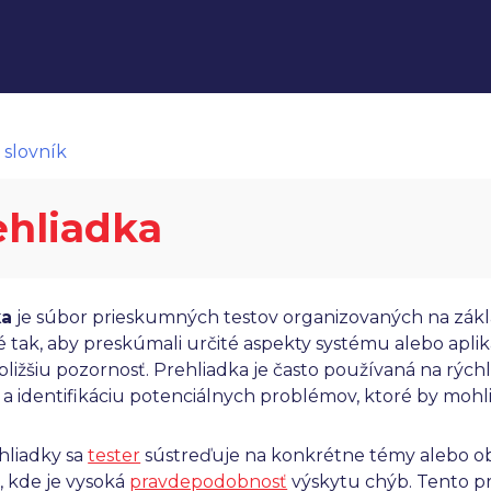
 slovník
ehliadka
ka
je súbor prieskumných testov organizovaných na zákla
 tak, aby preskúmali určité aspekty systému alebo apliká
bližšiu pozornosť. Prehliadka je často používaná na rých
a identifikáciu potenciálnych problémov, ktoré by mohli
hliadky sa
tester
sústreďuje na konkrétne témy alebo oblas
, kde je vysoká
pravdepodobnosť
výskytu chýb. Tento pr