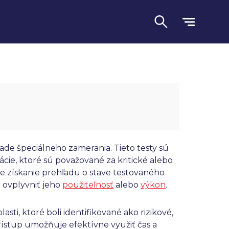
de špeciálneho zamerania. Tieto testy sú
cie, ktoré sú považované za kritické alebo
le získanie prehľadu o stave testovaného
Jazyk
 ovplyvniť jeho
použiteľnosť
alebo
výkon
.
ti, ktoré boli identifikované ako rizikové,
ístup umožňuje efektívne využiť čas a