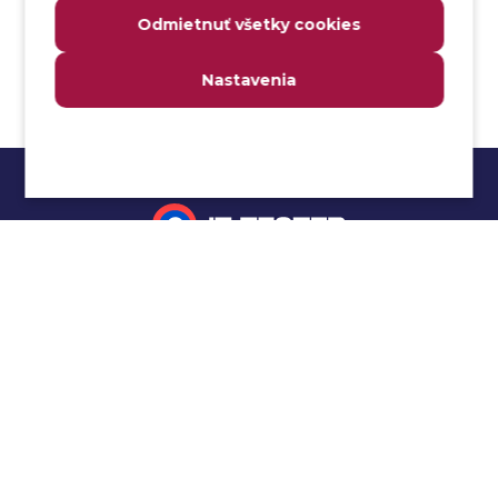
Analyzovateľnosť
Odmietnuť všetky cookies
Anomália
Anti-malvér
Nastavenia
Anti-vzor
Aplikačné programové rozhranie (API)
Architektúra automatizácie testovania
Atomická podmienka
Atraktivita
Audit
Impressum
Audit bezpečnosti
Autenticita
Ochrana osobných údajov
Automatizácia testovania
Cookies
Automatizácia vykonania testu
Cucumber tutoriál
Autorizácia
Beta testovanie
Manuálne testovanie
Bezpečnosť
Selenium tutoriál
Bezpečnosť informácií