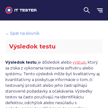
Manuálne testovanie
← Späť na slovník
Automatizované testovanie
Výsledok testu
Performance testing
Interview otázky na pohovor
Výsledok testu
je dôsledok alebo
výstup
, ktorý
sa získa z vykonania testovania softvéru alebo
Slovník
systému. Tento výsledok môže byť kvalitatívny aj
kvantitatívny a poskytuje informácie o tom, či
Jazyk
testovaný produkt alebo jeho časti spĺňajú
stanovené požiadavky a očakávania. Výsledky
testov sa často používajú na identifikáciu
defektov, odchýlok alebo nesúladu s