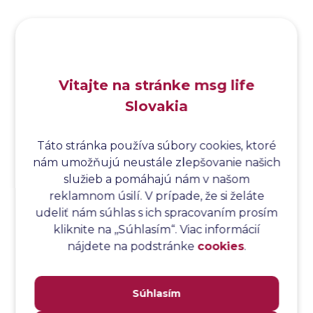
Analýza hraničných hodnôt
Analýza koreňovej príčiny
Analýza podľa Paretovej metódy
Analýza príčin
Vitajte na stránke msg life
Analýza príčin a následkov
Slovakia
Analýza rizík
Analýza spôsobu a následkov poruchy
Analýza spôsobu a následkov zlyhania softvéru
Táto stránka používa súbory cookies, ktoré
nám umožňujú neustále zlepšovanie našich
Analýza stromu chýb
služieb a pomáhajú nám v našom
Analýza stromu chýb softvéru
reklamnom úsilí. V prípade, že si želáte
Analýza testovacieho bodu
udeliť nám súhlas s ich spracovaním prosím
Analýza toku riadenia
kliknite na ,,Súhlasím“. Viac informácií
Analýza toku údajov
nájdete na podstránke
cookies
.
Analýza transakcií
Analýza webových stránok a inventár meraní
Súhlasím
Analyzátor