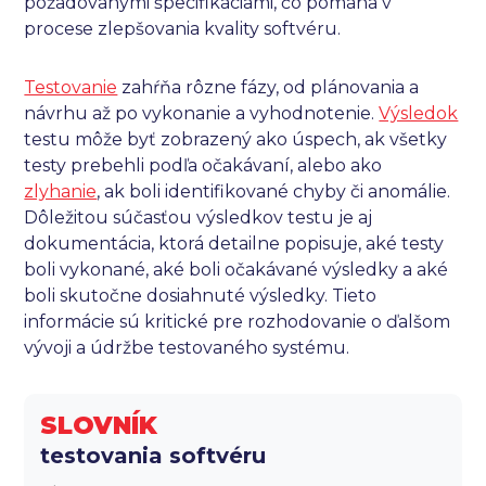
požadovanými špecifikáciami, čo pomáha v
procese zlepšovania kvality softvéru.
Testovanie
zahŕňa rôzne fázy, od plánovania a
návrhu až po vykonanie a vyhodnotenie.
Výsledok
testu môže byť zobrazený ako úspech, ak všetky
testy prebehli podľa očakávaní, alebo ako
zlyhanie
, ak boli identifikované chyby či anomálie.
Dôležitou súčasťou výsledkov testu je aj
dokumentácia, ktorá detailne popisuje, aké testy
boli vykonané, aké boli očakávané výsledky a aké
boli skutočne dosiahnuté výsledky. Tieto
informácie sú kritické pre rozhodovanie o ďalšom
vývoji a údržbe testovaného systému.
SLOVNÍK
testovania softvéru