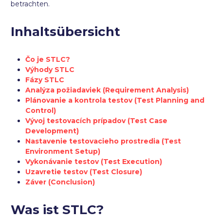
betrachten.
Inhaltsübersicht
Čo je STLC?
Výhody STLC
Fázy STLC
Analýza požiadaviek (Requirement Analysis)
Plánovanie a kontrola testov (Test Planning and
Control)
Vývoj testovacích prípadov (Test Case
Development)
Nastavenie testovacieho prostredia (Test
Environment Setup)
Vykonávanie testov (Test Execution)
Uzavretie testov (Test Closure)
Záver (Conclusion)
Was ist STLC?