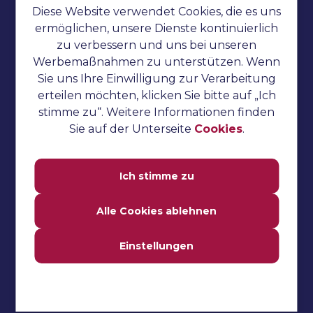
Diese Website verwendet Cookies, die es uns
Cookies
ermöglichen, unsere Dienste kontinuierlich
Jmeter-Anleitung
zu verbessern und uns bei unseren
Werbemaßnahmen zu unterstützen. Wenn
Katalon Studio-Anleitung
Sie uns Ihre Einwilligung zur Verarbeitung
TestNG-Anleitung
erteilen möchten, klicken Sie bitte auf „Ich
stimme zu“. Weitere Informationen finden
Gurken-Tutorial
Sie auf der Unterseite
Cookies
.
Selenium-Tutorial
Manuelles Testen
Ich stimme zu
Automatisiertes Testen
Alle Cookies ablehnen
Leistungstest
Vorstellungsgespräch
Einstellungen
Fragen
Häufig gestellte Fragen