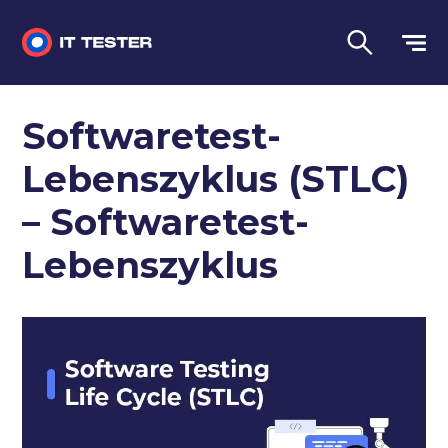
Manuelles Testen
Softwaretest-
Automatisiertes Testen
Lebenszyklus (STLC)
Leistungstest
– Softwaretest-
Vorstellungsgespräch Fragen
Lebenszyklus
Sprache