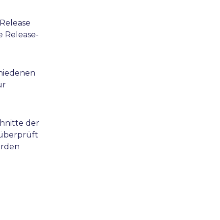
 Release
e Release-
chiedenen
ur
hnitte der
 überprüft
erden
.