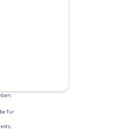
führt, die
tprozess
n
der
erwendet
ebungen für
eben.
ie für
ests,