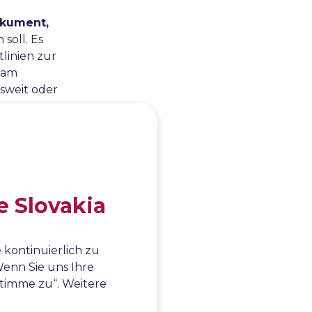
kument,
soll. Es
tlinien zur
n am
nsweit oder
e Slovakia
 der
hgeführt
 kontinuierlich zu
enn Sie uns Ihre
über das
 stimme zu“. Weitere
uch die
esem