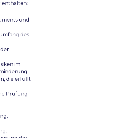
 enthalten:
kuments und
 Umfang des
oder
siken im
ominderung.
, die erfüllt
eine Prüfung
ung,
ng.