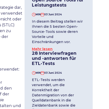
Open Source Tools für
Leistungstests
rategie dar,
g verwendet
MIN
03 Juni 2024
ersicht oder
In diesem Beitrag stellen wir
s (STLC)
Ihnen die 5 besten Open-
ren zu
Source-Tools sowie deren
e der
Vorteile und
Einschränkungen vor.
Mehr lesen
28 Interviewfragen
und -antworten für
ETL-Tests
verwendet:
MIN
03 Juni 2024
ETL-Tests werden
er
verwendet, um die
nd den
Korrektheit der
f der
Datenmigration von der
gie
Quelldatenbank in die
Zieldatenbank sowie die
stalten und