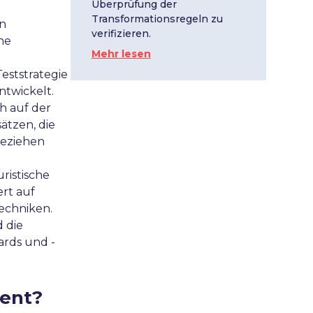
Überprüfung der
Transformationsregeln zu
en
verifizieren.
ne
Mehr lesen
Teststrategie
ntwickelt.
ch auf der
ätzen, die
beziehen
ristische
ert auf
echniken.
d die
ards und -
ment?