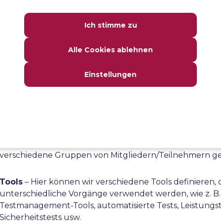
Abschnitt werden auch die Personen/Stakeholder aufge
das Dokument prüfen und genehmigen werden.
Ich stimme zu
Testansatz
– Dieser Schritt definiert den gesamten Tes
Alle Cookies ablehnen
sowie die Rollen und Verantwortlichkeiten der einzelne
Teammitglieder. In diesem Abschnitt wird auch die Art 
Einstellungen
durchzuführenden Tests, die Verwendung von
Automatisierungswerkzeugen usw. festgelegt.
Testumgebung
– In diesem Schritt definieren wir die
verschiedenen Testumgebungen, die im Testprozess v
werden. So kann es beispielsweise getrennte Testumg
verschiedene Gruppen von Mitgliedern/Teilnehmern g
Tools
– Hier können wir verschiedene Tools definieren, d
unterschiedliche Vorgänge verwendet werden, wie z. B.
Testmanagement-Tools, automatisierte Tests, Leistungst
Sicherheitstests usw.