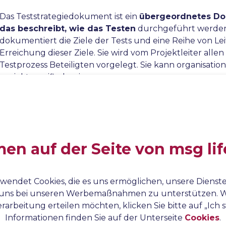
Das Teststrategiedokument ist ein
übergeordnetes Do
das beschreibt, wie das Testen
durchgeführt werden 
dokumentiert die Ziele der Tests und eine Reihe von Lei
Erreichung dieser Ziele. Sie wird vom Projektleiter alle
Testprozess Beteiligten vorgelegt. Sie kann organisatio
projektspezifisch sein.
Erstellung eines Teststrategie-
Dokuments
n auf der Seite von msg lif
Wir werden die verschiedenen Schritte erörtern, die bei
Erstellung eines guten Teststrategie-Dokuments durc
werden.
wendet Cookies, die es uns ermöglichen, unsere Dienste
uns bei unseren Werbemaßnahmen zu unterstützen. W
Umfang und Überblick
– hier wird kurz der Überblick 
rarbeitung erteilen möchten, klicken Sie bitte auf „Ich
Projekt und die Zielgruppe des Dokuments definiert. A
Informationen finden Sie auf der Unterseite
Cookies
.
Testaktivitäten und ihr Zeitplan sind festzulegen. In di