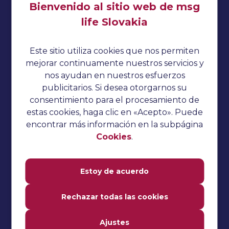
Bienvenido al sitio web de msg
life Slovakia
Impresionante
Política de privacidad
Este sitio utiliza cookies que nos permiten
Cookies
mejorar continuamente nuestros servicios y
nos ayudan en nuestros esfuerzos
Sin categorizar
publicitarios. Si desea otorgarnos su
Preguntas de la entrevista
consentimiento para el procesamiento de
estas cookies, haga clic en «Acepto». Puede
Tutorial del pepino
encontrar más información en la subpágina
Pruebas de rendimiento
Cookies
.
Tutorial TestNG
Estoy de acuerdo
Tutorial de Katalon Studio
Tutorial de Jmeter
Rechazar todas las cookies
Tutorial de selenio
Ajustes
Pruebas manuales