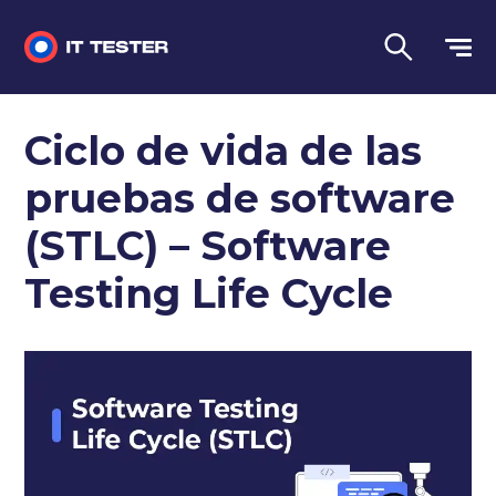
Sin categorizar
Ciclo de vida de las
Preguntas de la entrevista
pruebas de software
Pruebas de rendimiento
(STLC) – Software
Pruebas manuales
Testing Life Cycle
Lengua