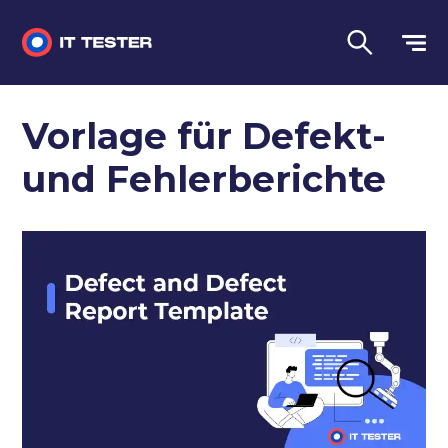
Manuelles Testen
Vorlage für Defekt-
Automatisiertes Testen
und Fehlerberichte
Leistungstest
Vorstellungsgespräch Fragen
Sprache