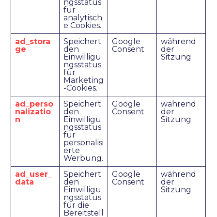
ngsstatus
für
analytisch
e Cookies.
ad_stora
Speichert
Google
während
ge
den
Consent
der
Einwilligu
Sitzung
ngsstatus
für
Marketing
-Cookies.
ad_perso
Speichert
Google
während
nalizatio
den
Consent
der
n
Einwilligu
Sitzung
ngsstatus
für
personalisi
erte
Werbung.
ad_user_
Speichert
Google
während
data
den
Consent
der
Einwilligu
Sitzung
ngsstatus
für die
Bereitstell