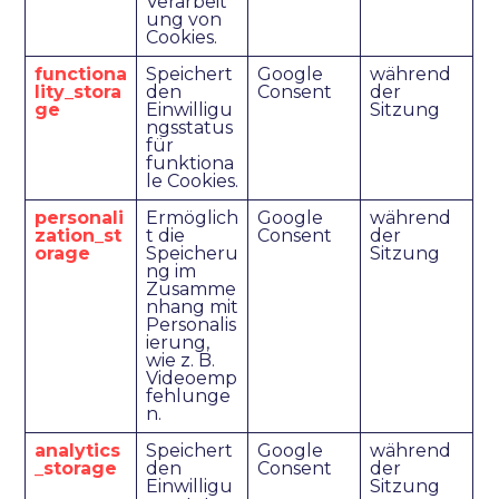
Verarbeit
ung von
Cookies.
functiona
Speichert
Google
während
lity_stora
den
Consent
der
ge
Einwilligu
Sitzung
ngsstatus
für
funktiona
le Cookies.
personali
Ermöglich
Google
während
zation_st
t die
Consent
der
orage
Speicheru
Sitzung
ng im
Zusamme
nhang mit
Personalis
ierung,
wie z. B.
Videoemp
fehlunge
n.
analytics
Speichert
Google
während
_storage
den
Consent
der
Einwilligu
Sitzung