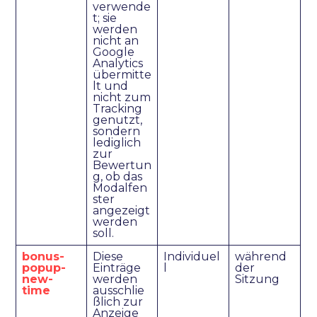
verwende
t; sie
werden
nicht an
Google
Analytics
übermitte
lt und
nicht zum
Tracking
genutzt,
sondern
lediglich
zur
Bewertun
g, ob das
Modalfen
ster
angezeigt
werden
soll.
bonus-
Diese
Individuel
während
popup-
Einträge
l
der
new-
werden
Sitzung
time
ausschlie
ßlich zur
Anzeige