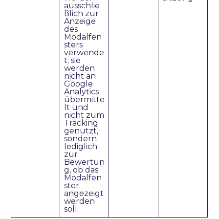
ausschlie
ßlich zur
Anzeige
des
Modalfen
sters
verwende
t; sie
werden
nicht an
Google
Analytics
übermitte
lt und
nicht zum
Tracking
genutzt,
sondern
lediglich
zur
Bewertun
g, ob das
Modalfen
ster
angezeigt
werden
soll.