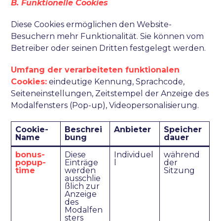
B. Fu
nktionelle Cookies
Diese Cookies ermöglichen den Website-
Besuchern mehr Funktionalität. Sie können vom
Betreiber oder seinen Dritten festgelegt werden.
Umfang der verarbeiteten funktionalen
Cookies:
eindeutige Kennung, Sprachcode,
Seiteneinstellungen, Zeitstempel der Anzeige des
Modalfensters (Pop-up), Videopersonalisierung.
Cookie-
Beschrei
Anbieter
Speicher
Name
bung
dauer
bonus-
Diese
Individuel
während
popup-
Einträge
l
der
time
werden
Sitzung
ausschlie
ßlich zur
Anzeige
des
Modalfen
sters