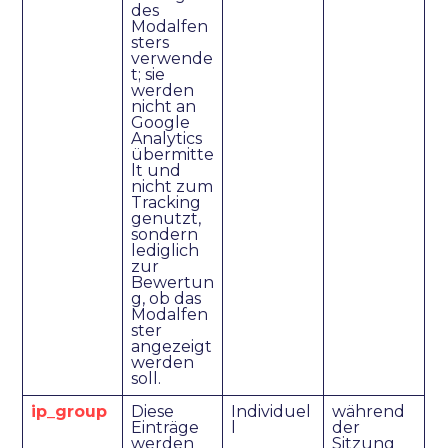
des
Modalfen
sters
verwende
t; sie
werden
nicht an
Google
Analytics
übermitte
lt und
nicht zum
Tracking
genutzt,
sondern
lediglich
zur
Bewertun
g, ob das
Modalfen
ster
angezeigt
werden
soll.
ip_group
Diese
Individuel
während
Einträge
l
der
werden
Sitzung