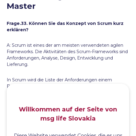
Master
Frage.33. Können Sie das Konzept von Scrum kurz
erklären?
A: Scrum ist eines der am meisten verwendeten agilen
Frameworks. Die Aktivitäten des Scrum-Frameworks sind
Anforderungen, Analyse, Design, Entwicklung und
Lieferung.
In Scrum wird die Liste der Anforderungen einem
Backlog, dem Produkt-Backlog, hinzugefügt. Um die
Anforderungen zu erfüllen, werden Arbeitseinheiten,
sogenannte Sprints, erstellt. Jeder Sprint enthält
bestimmte Anforderungen aus dem Product Backlog
Willkommen auf der Seite von
und kann 2 bis 4 Wochen dauern.
msg life Slovakia
Frage. 34. Warum nennt man Scrum ein
leichtgewichtiges Prozess-Framework?
Diese Website verwendet Cookies, die es uns