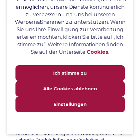
ermöglichen, unsere Dienste kontinuierlich
Antwort: Das agile Scrum-Framework ist ein
zu verbessern und uns bei unseren
leichtgewichtiges Prozess-Framework, da es nur wenige
Werbemaßnahmen zu unterstützen. Wenn
Regeln und Verfahren enthält. Dieser Rahmen ist flexibel
Sie uns Ihre Einwilligung zur Verarbeitung
und anpassungsfähig und kann problemlos Änderungen
erteilen möchten, klicken Sie bitte auf „Ich
der Anforderungen berücksichtigen. Im Scrum-
stimme zu“. Weitere Informationen finden
Framework ist die Produktentwicklung in Sprints
Sie auf der Unterseite
Cookies
.
unterteilt, die eine kurze Dauer haben.
Frage. 35. Wann verwenden wir die agile Scrum-
Ich stimme zu
Methodik?
Alle Cookies ablehnen
Antwort:
Einstellungen
Wenn die Anforderungen nicht eindeutig sind.
Wenn eine hohe Wahrscheinlichkeit besteht, dass
sich die Anforderungen während der Entwicklung
ändern.
Scrum kann auch eingesetzt werden, wenn eine
schnelle Produktlieferung erforderlich ist.