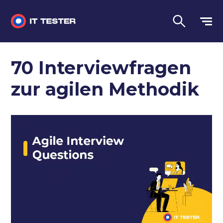
Manuelles Testen
70 Interviewfragen
Automatisiertes Testen
zur agilen Methodik
Leistungstest
Vorstellungsgespräch Fragen
Sprache