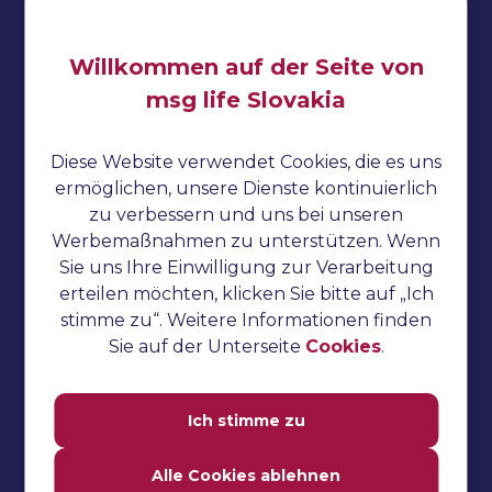
Willkommen auf der Seite von
Impressum
msg life Slovakia
Datenschutzbestimmungen
Diese Website verwendet Cookies, die es uns
Cookies
ermöglichen, unsere Dienste kontinuierlich
Jmeter-Anleitung
zu verbessern und uns bei unseren
Werbemaßnahmen zu unterstützen. Wenn
Katalon Studio-Anleitung
Sie uns Ihre Einwilligung zur Verarbeitung
TestNG-Anleitung
erteilen möchten, klicken Sie bitte auf „Ich
stimme zu“. Weitere Informationen finden
Gurken-Tutorial
Sie auf der Unterseite
Cookies
.
Selenium-Tutorial
Manuelles Testen
Ich stimme zu
Automatisiertes Testen
Alle Cookies ablehnen
Leistungstest