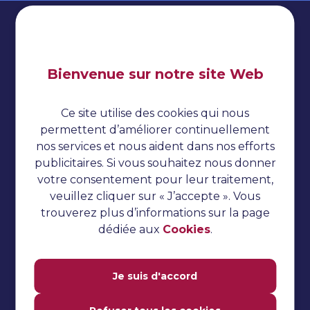
Bienvenue sur notre site Web
Impressum
Politique de confidentialité
Ce site utilise des cookies qui nous
Cookies
permettent d’améliorer continuellement
nos services et nous aident dans nos efforts
Tests automatisés
publicitaires. Si vous souhaitez nous donner
Tutoriel TestNG
votre consentement pour leur traitement,
veuillez cliquer sur « J’accepte ». Vous
Tutoriel sur le concombre
trouverez plus d’informations sur la page
Questions d'entretien
dédiée aux
Cookies
.
Tests de performance
Tutoriel Jmeter
Je suis d'accord
Tutoriel Katalon Studio