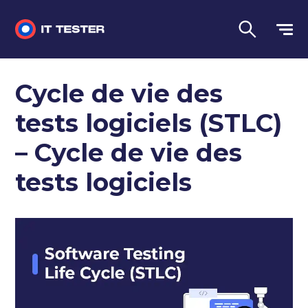
Tests automatisés
Cycle de vie des
Questions d'entretien
tests logiciels (STLC)
Tests de performance
– Cycle de vie des
Tests manuels
tests logiciels
Langue