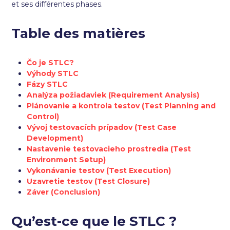
et ses différentes phases.
Table des matières
Čo je STLC?
Výhody STLC
Fázy STLC
Analýza požiadaviek (Requirement Analysis)
Plánovanie a kontrola testov (Test Planning and
Control)
Vývoj testovacích prípadov (Test Case
Development)
Nastavenie testovacieho prostredia (Test
Environment Setup)
Vykonávanie testov (Test Execution)
Uzavretie testov (Test Closure)
Záver (Conclusion)
Qu’est-ce que le STLC ?