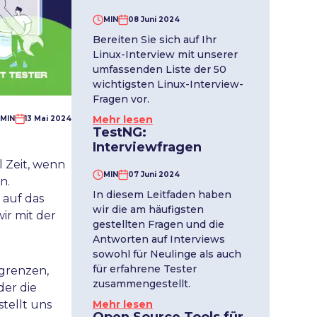
MIN
08 Juni 2024
Bereiten Sie sich auf Ihr
Linux-Interview mit unserer
umfassenden Liste der 50
wichtigsten Linux-Interview-
Fragen vor.
Mehr lesen
MIN
13 Mai 2024
TestNG:
Interviewfragen
l Zeit, wenn
MIN
07 Juni 2024
n.
In diesem Leitfaden haben
 auf das
wir die am häufigsten
ir mit der
gestellten Fragen und die
Antworten auf Interviews
sowohl für Neulinge als auch
für erfahrene Tester
egrenzen,
zusammengestellt.
der die
Mehr lesen
tellt uns