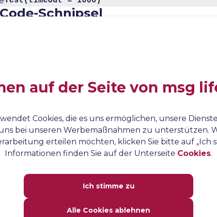
@Test(timeOut = 1000)
Code-Schnipsel
In dem folgenden Codeschnipsel haben wir eine
Zeitüberschreitung von 1000 ms festgelegt. Innerhalb 
Testmethoden können wir sehen, dass die Funktion Thr
mit einer Dauer von 3 Sekunden eingeführt wird. Wenn
n auf der Seite von msg lif
ausgeführt wird, können wir in der Ausgabe feststellen,
Test mit einer ThreadTimeoutException fehlschlägt, da 
Zeitüberschreitung 1 Sekunde beträgt und der Test et
wendet Cookies, die es uns ermöglichen, unsere Dienste
3 Sekunden zur Ausführung benötigt.
uns bei unseren Werbemaßnahmen zu unterstützen. W
rarbeitung erteilen möchten, klicken Sie bitte auf „Ich
@Test(timeOut = 1000)

Informationen finden Sie auf der Unterseite
Cookies
.
public void timeOutTest() throws InterruptedE
{

   Thread.sleep(3000);

Ich stimme zu
   //Test logic

}
Alle Cookies ablehnen