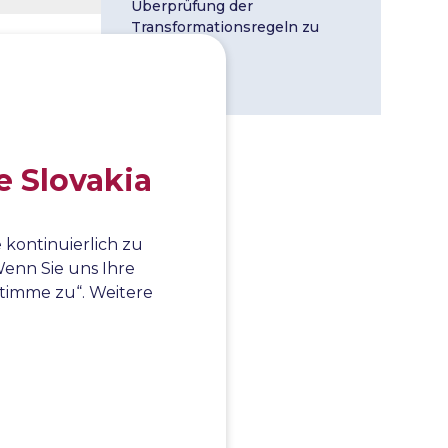
Überprüfung der
Transformationsregeln zu
verifizieren.
Mehr lesen
der
ead.sleep()
 der Test
e Slovakia
 dass der
die
was mehr als
 kontinuierlich zu
enn Sie uns Ihre
 stimme zu“. Weitere
xception 