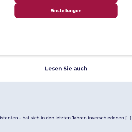
Abgerufen von
Einstellungen
FAILED: timeOutTest

org.testng.internal.thread.ThreadTimeoutExcep
Method org.testng.internal.TestNGMethod.timeO
didn't finish within the time-out 1000
Lesen Sie auch
sistenten – hat sich in den letzten Jahren inverschiedenen […]