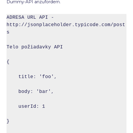
Dummy-API anzufordern.
ADRESA URL API - 
http://jsonplaceholder.typicode.com/post
s

Telo požiadavky API

{

    title: 'foo',

    body: 'bar',

    userId: 1

}
