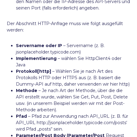
den Namen oder die IP-Adresse des API-Servers und
seinen Port (falls erforderlich) angeben.
Der Abschnitt HTTP-Anfrage muss wie folgt ausgefüllt
werden:
Servername oder IP
– Servername (z. B.
jsonplaceholder.typicode.com)
Implementierung
– wählen Sie HttpClient4 oder
Java
Protokoll[http]
– Wählen Sie je nach Art des
Protokolls HTTP oder HTTPS aus (z. B. basiert die
Dummy-API auf http, daher verwenden wir hier http)
Methode
– Je nach Art der Methode, über die die
API erstellt wurde, wählen Sie Get, Put, Post, Delete
usw. (in unserem Beispiel werden wir mit der Post-
Methode arbeiten).
Pfad
– Pfad zur Anwendung nach API_URL (z. B. für
API_URL http://jsonplaceholder.typicode.com/posts‘
wird Pfad „posts“ sein.
Parameter/Post Body (Parameter/Post
Request