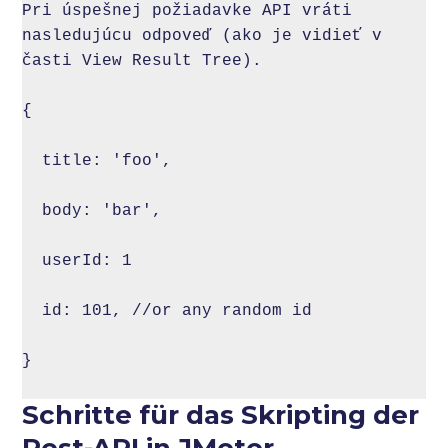
Pri úspešnej požiadavke API vráti 
nasledujúcu odpoveď (ako je vidieť v 
časti View Result Tree).

{

  title: 'foo',

  body: 'bar',

  userId: 1

  id: 101, //or any random id

}

Schritte für das Skripting der
Rest-API in JMeter