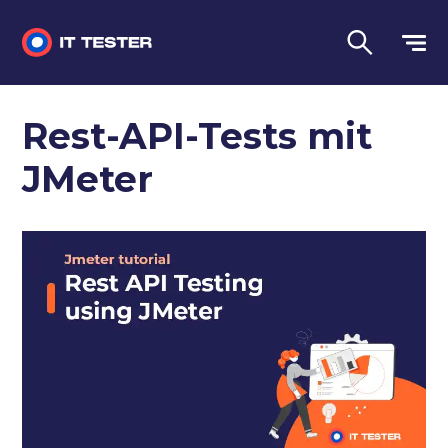
Manuelles Testen
Rest-API-Tests mit
Automatisiertes Testen
JMeter
Leistungstest
Vorstellungsgespräch Fragen
Sprache