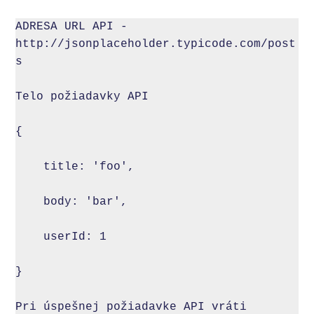
ADRESA URL API - 
http://jsonplaceholder.typicode.com/post
s

Telo požiadavky API

{

    title: 'foo',

    body: 'bar',

    userId: 1

}

Pri úspešnej požiadavke API vráti 