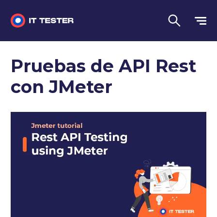
Sin categorizar
Pruebas de API Rest
Preguntas de la entrevista
con JMeter
Pruebas de rendimiento
Pruebas manuales
Lengua