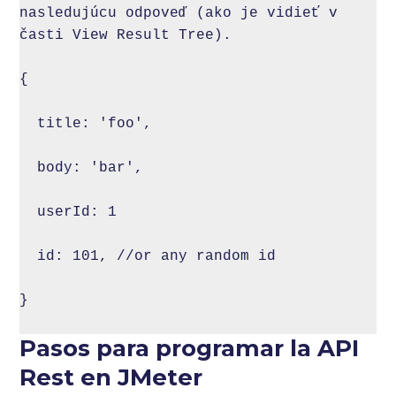
nasledujúcu odpoveď (ako je vidieť v 
časti View Result Tree).

{

  title: 'foo',

  body: 'bar',

  userId: 1

  id: 101, //or any random id

}

Pasos para programar la API
Rest en JMeter