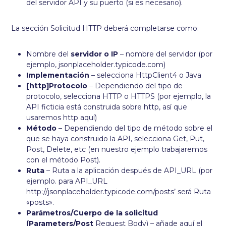
del servidor API y su puerto (si es necesario).
La sección Solicitud HTTP deberá completarse como:
Nombre del
servidor o IP
– nombre del servidor (por
ejemplo, jsonplaceholder.typicode.com)
Implementación
– selecciona HttpClient4 o Java
[http]Protocolo
– Dependiendo del tipo de
protocolo, selecciona HTTP o HTTPS (por ejemplo, la
API ficticia está construida sobre http, así que
usaremos http aquí)
Método
– Dependiendo del tipo de método sobre el
que se haya construido la API, selecciona Get, Put,
Post, Delete, etc (en nuestro ejemplo trabajaremos
con el método Post).
Ruta
– Ruta a la aplicación después de API_URL (por
ejemplo. para API_URL
http://jsonplaceholder.typicode.com/posts’ será Ruta
«posts».
Parámetros/Cuerpo de la solicitud
(Parameters/Post
Request Body) – añade aquí el