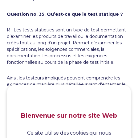
Question no. 35. Qu’est-ce que le test statique ?
R : Les tests statiques sont un type de test permettant
d’examiner les produits de travail ou la documentation
créés tout au long d’un projet. Permet d’examiner les
spécifications, les exigences commerciales, la
documentation, les processus et les exigences
fonctionnelles au cours de la phase de test initiale.
Ainsi, les testeurs impliqués peuvent comprendre les
exigences de manière plus détaillée avant d’entamer le
cycle de vie des tests, qui a pour but de contribuer à la
livraison d’un produit de qualité.
Question no. 36. Qu’est-ce que l’essai dynamique ?
Bienvenue sur notre site Web
Réponse : Le type de test effectué en exécutant
Ce site utilise des cookies qui nous
l’application testée, soit manuellement, soit par