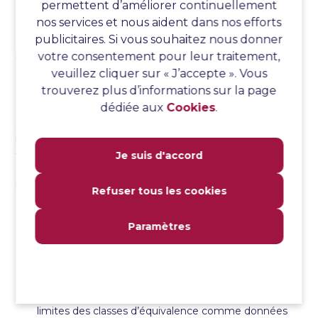
permettent d’améliorer continuellement
automatisation, est appelé test dynamique.
nos services et nous aident dans nos efforts
publicitaires. Si vous souhaitez nous donner
Question no. 37. Expliquez les différents types de
votre consentement pour leur traitement,
techniques de conception de tests basés sur les
veuillez cliquer sur « J’accepte ». Vous
spécifications.
trouverez plus d’informations sur la page
dédiée aux
Cookies
.
Réponse : Les techniques de conception de tests basées
sur les spécifications sont également appelées tests en
boîte noire. Il s’agit de tester la spécification du système
testé sans connaître son architecture interne. Les
Je suis d'accord
différents types de tests basés sur les spécifications ou
les techniques de test de la boîte noire sont les suivants :
Refuser tous les cookies
Partitionnement par équivalence – regroupement
Paramètres
des données de test en groupes logiques ou en
classes d’équivalence, en partant du principe que
toutes les données appartenant à ces classes auront
le même effet sur l’application.
Analyse des valeurs limites – test utilisant les valeurs
limites des classes d’équivalence comme données