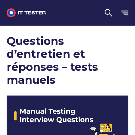
Tests automatisés
Questions
Questions d'entretien
d’entretien et
Tests de performance
réponses – tests
Tests manuels
manuels
Langue