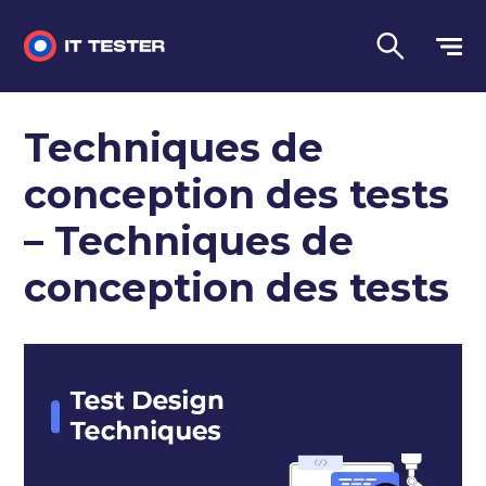
Tests automatisés
Techniques de
Questions d'entretien
conception des tests
Tests de performance
– Techniques de
Tests manuels
conception des tests
Langue