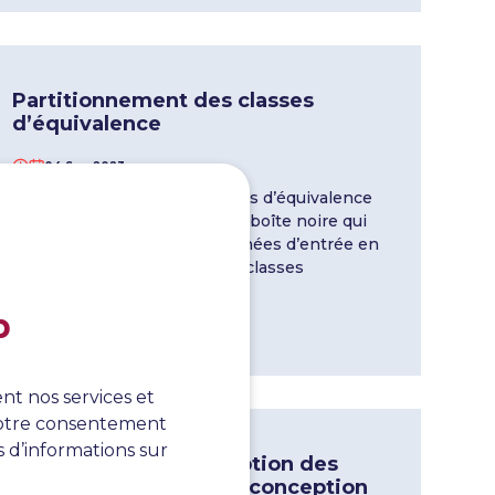
Partitionnement des classes
d’équivalence
04 Sep 2023
Le partitionnement en classes d’équivalence
est une technique de test en boîte noire qui
consiste à regrouper les données d’entrée en
partitions logiques appelées classes
d’équivalence.
b
En savoir plus
nt nos services et
 votre consentement
s d’informations sur
Techniques de conception des
tests – Techniques de conception