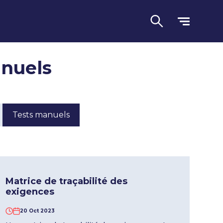
anuels
Tests manuels
Langue
Matrice de traçabilité des
exigences
20 Oct 2023