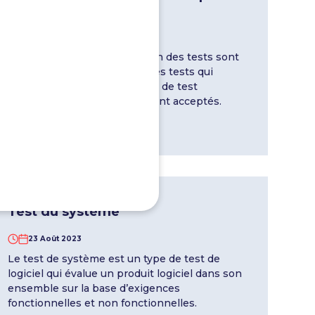
des tests
29 Août 2023
Les techniques de conception des tests sont
des normes de conception des tests qui
permettent la création de cas de test
systématiques et généralement acceptés.
En savoir plus
Test du système
23 Août 2023
Le test de système est un type de test de
logiciel qui évalue un produit logiciel dans son
ensemble sur la base d’exigences
fonctionnelles et non fonctionnelles.