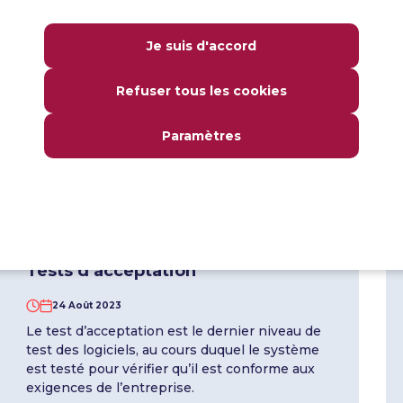
04 Sep 2023
Les tests boîte noire sont basés sur la
Je suis d'accord
spécification du système testé et ne
nécessitent pas la connaissance de
Refuser tous les cookies
l’architecture interne et du code de
l’application.
Paramètres
En savoir plus
Tests d’acceptation
24 Août 2023
Le test d’acceptation est le dernier niveau de
test des logiciels, au cours duquel le système
est testé pour vérifier qu’il est conforme aux
exigences de l’entreprise.