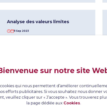
Analyse des valeurs limites
11 Sep 2023
L’analyse des valeurs limites est une
technique de test en boîte noire. Elle est
étroitement liée à la distribution des classes
d’équivalence.
En savoir plus
Bienvenue sur notre site We
es cookies qui nous permettent d’améliorer continuelleme
os efforts publicitaires. Si vous souhaitez nous donner
t, veuillez cliquer sur « J’accepte ». Vous trouverez plu
Tests en boîte noire
la page dédiée aux
Cookies
.