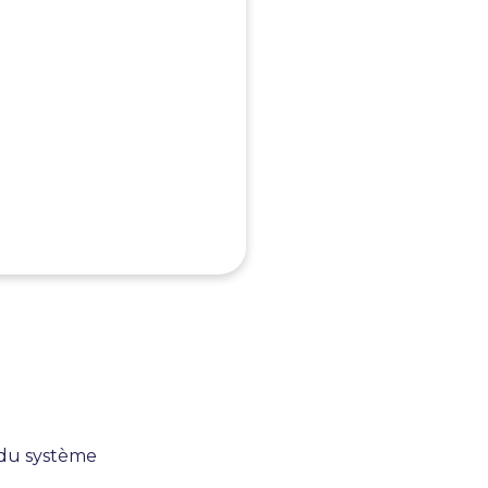
opose
 du système