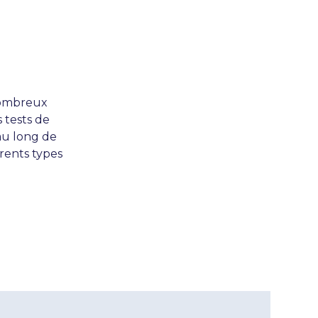
nombreux
s tests de
au long de
érents types