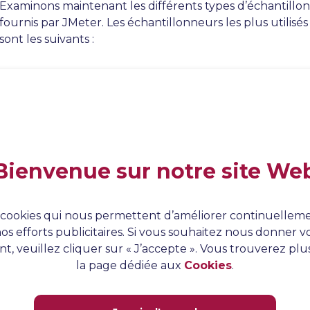
Examinons maintenant les différents types d’échantillo
fournis par JMeter. Les échantillonneurs les plus utilisé
sont les suivants :
Requête HTTP
– utilisée pour envoyer des requête
HTTP/HTTPS au serveur. Il s’agit de l’échantillonneu
utilisé pour tester les applications web.
Demande JDBC
– Utilisée pour envoyer des requê
serveur de base de données.
SOAP/XML-RPC Request
– utilisé pour envoyer de
Bienvenue sur notre site We
SOAP au service web SOAP.
Action de test
– Il s’agit d’un type spécial d’échant
n’envoie pas de demande au serveur, mais qui est uti
es cookies qui nous permettent d’améliorer continuelleme
introduire des pauses dans le test.
os efforts publicitaires. Si vous souhaitez nous donner
Demande FTP
– Utilisée pour envoyer des demand
t, veuillez cliquer sur « J’accepte ». Vous trouverez plu
téléchargement et de récupération de fichiers à un
la page dédiée aux
Cookies
.
FTP.