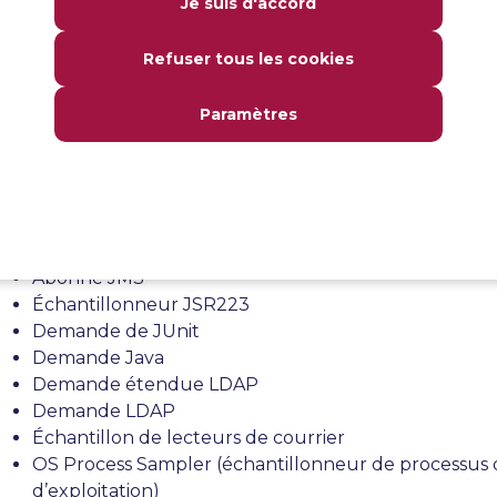
Je suis d'accord
Outre les échantillonneurs définis ci-dessus, JMeter pr
d’autres types d’échantillonneurs :
Refuser tous les cookies
Échantillonneur AJP/1.3
Paramètres
Échantillonneur de journaux d’accès
Échantillon BSF
Échantillon de haricots
Échantillonneur de débogage
JMS point à point
Éditeur JMS
Abonné JMS
Échantillonneur JSR223
Demande de JUnit
Demande Java
Demande étendue LDAP
Demande LDAP
Échantillon de lecteurs de courrier
OS Process Sampler (échantillonneur de processus
d’exploitation)