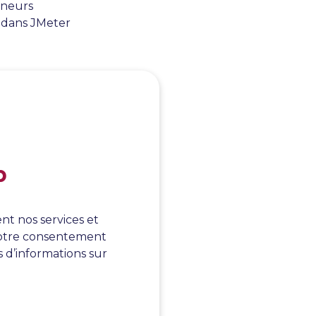
nneurs
s dans JMeter
s
r le plus
tes SQL au
s requêtes
b
illonneur qui
lisé pour
nt nos services et
 votre consentement
es de
s d’informations sur
 serveur