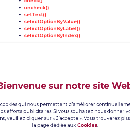
check()
uncheck()
setText()
selectOptionByValue()
selectOptionByLabel()
selectOptionByIndex()
Bežné kľúčové slová súvisiace s čakaním
waitForElementClickable()
waitForElementVisible()
waitForElementAttributeValue()
Bienvenue sur notre site We
Bežne používané kľúčové slová súvisiace s valid
verifyElementPresent()
verifyElementNotPresent()
es cookies qui nous permettent d’améliorer continuelleme
verifyElementText()
os efforts publicitaires. Si vous souhaitez nous donner
verifyEqual()
t, veuillez cliquer sur « J’accepte ». Vous trouverez plu
verifyNotEqual()
la page dédiée aux
Cookies
.