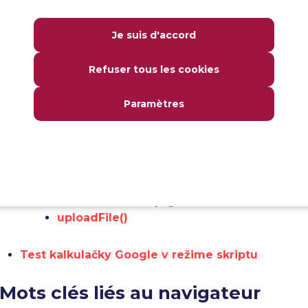
Ďalšie často používané kľúčové slová
Je suis d'accord
acceptAlert()
dismissAlert()
getAttribute()
Refuser tous les cookies
getText()
dragAndDropToObject()
Paramètres
switchToFrame()
switchToWindowTitle()
closeWindowTitle()
switchToDefaultContent()
takeScreenshot()
executeJavaScript()
uploadFile()
Test kalkulačky Google v režime skriptu
Mots clés liés au navigateur