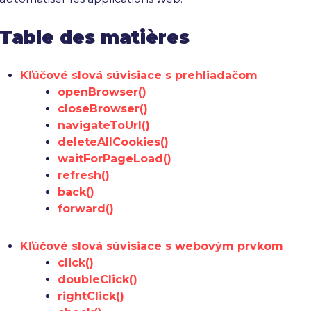
Table des matières
Kľúčové slová súvisiace s prehliadačom
openBrowser()
closeBrowser()
navigateToUrl()
deleteAllCookies()
waitForPageLoad()
refresh()
back()
forward()
Kľúčové slová súvisiace s webovým prvkom
click()
doubleClick()
rightClick()