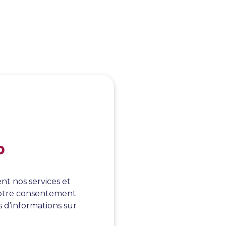
b
áciou
nt nos services et
 votre consentement
s d’informations sur