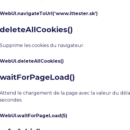
WebUI.navigateToUrl(‘www.ittester.sk’)
deleteAllCookies()
Supprime les cookies du navigateur.
WebUI.deleteAllCookies()
waitForPageLoad()
Attend le chargement de la page avec la valeur du déla
secondes.
WebUI.waitForPageLoad(5)