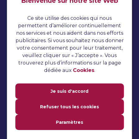
Bienvenue sur notre site Web
Impressum
Politique de confidentialité
Ce site utilise des cookies qui nous
Cookies
permettent d’améliorer continuellement
nos services et nous aident dans nos efforts
Tests automatisés
publicitaires. Si vous souhaitez nous donner
Tutoriel TestNG
votre consentement pour leur traitement,
veuillez cliquer sur « J’accepte ». Vous
Tutoriel sur le concombre
trouverez plus d’informations sur la page
Questions d'entretien
dédiée aux
Cookies
.
Tests de performance
Tutoriel Jmeter
Je suis d'accord
Tutoriel Katalon Studio
Refuser tous les cookies
Tutoriel Selenium
Paramètres
Tests manuels
Questions fréquemment