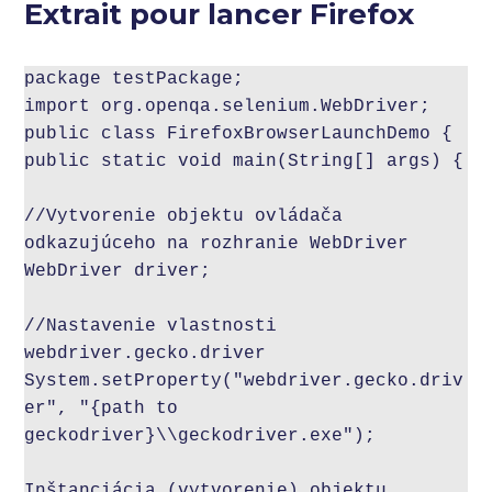
Extrait pour lancer Firefox
package testPackage;

import org.openqa.selenium.WebDriver;

public class FirefoxBrowserLaunchDemo {

public static void main(String[] args) {

//Vytvorenie objektu ovládača 
odkazujúceho na rozhranie WebDriver

WebDriver driver;

//Nastavenie vlastnosti 
webdriver.gecko.driver

System.setProperty("webdriver.gecko.driv
er", "{path to 
geckodriver}\\geckodriver.exe");

Inštanciácia (vytvorenie) objektu 