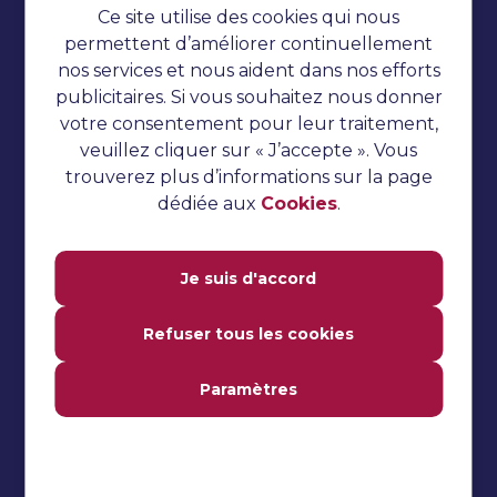
Ce site utilise des cookies qui nous
Cookies
permettent d’améliorer continuellement
nos services et nous aident dans nos efforts
Tests automatisés
publicitaires. Si vous souhaitez nous donner
Tutoriel TestNG
votre consentement pour leur traitement,
veuillez cliquer sur « J’accepte ». Vous
Tutoriel sur le concombre
trouverez plus d’informations sur la page
Questions d'entretien
dédiée aux
Cookies
.
Tests de performance
Tutoriel Jmeter
Je suis d'accord
Tutoriel Katalon Studio
Refuser tous les cookies
Tutoriel Selenium
Paramètres
Tests manuels
Questions fréquemment
posées