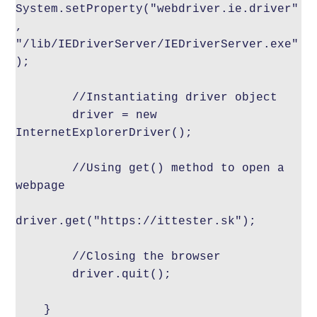
System.setProperty("webdriver.ie.driver"
, 
"/lib/IEDriverServer/IEDriverServer.exe"
);

        //Instantiating driver object

        driver = new 
InternetExplorerDriver();

        //Using get() method to open a 
webpage

driver.get("https://ittester.sk");

        //Closing the browser

        driver.quit();

    }
