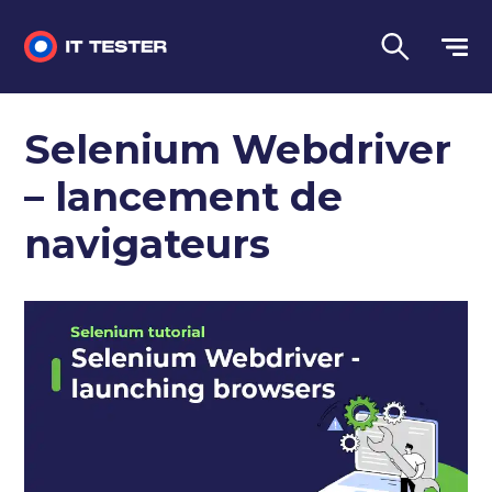
Tests automatisés
Selenium Webdriver
Questions d'entretien
– lancement de
Tests de performance
navigateurs
Tests manuels
Langue