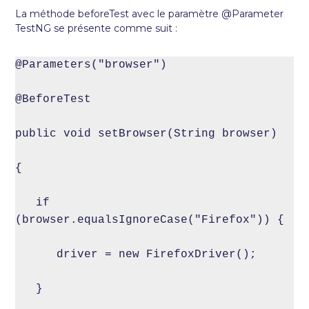
La méthode beforeTest avec le paramètre @Parameter
TestNG se présente comme suit :
@Parameters("browser")

@BeforeTest

public void setBrowser(String browser)

{

   if 
(browser.equalsIgnoreCase("Firefox")) {

      driver = new FirefoxDriver();

   }
