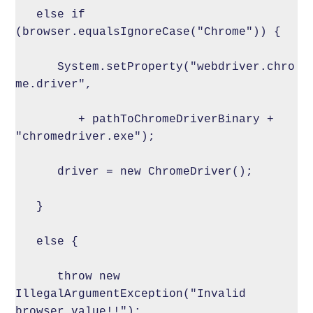
   else if 
(browser.equalsIgnoreCase("Chrome")) {

      System.setProperty("webdriver.chro
me.driver", 

         + pathToChromeDriverBinary + 
"chromedriver.exe");

      driver = new ChromeDriver();

   }

   else {

      throw new 
IllegalArgumentException("Invalid 
browser value!!");
