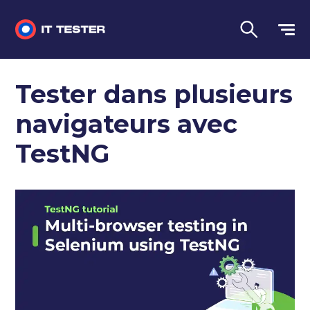
Tests automatisés
Tester dans plusieurs
Questions d'entretien
navigateurs avec
Tests de performance
TestNG
Tests manuels
Langue