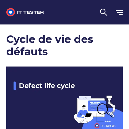
Tests automatisés
Cycle de vie des
Questions d'entretien
défauts
Tests de performance
Tests manuels
Langue