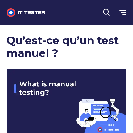
Tests automatisés
Qu’est-ce qu’un test
Questions d'entretien
manuel ?
Tests de performance
Tests manuels
Langue