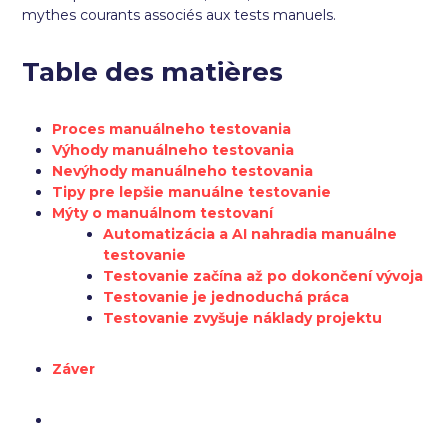
mythes courants associés aux tests manuels.
Table des matières
Proces manuálneho testovania
Výhody manuálneho testovania
Nevýhody manuálneho testovania
Tipy pre lepšie manuálne testovanie
Mýty o manuálnom testovaní
Automatizácia a AI nahradia manuálne
testovanie
Testovanie začína až po dokončení vývoja
Testovanie je jednoduchá práca
Testovanie zvyšuje náklady projektu
Záver