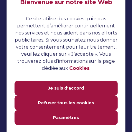
Bienvenue sur notre site Web
Impressum
Politique de confidentialité
Ce site utilise des cookies qui nous
Cookies
permettent d’améliorer continuellement
nos services et nous aident dans nos efforts
Tests automatisés
publicitaires. Si vous souhaitez nous donner
Tutoriel TestNG
votre consentement pour leur traitement,
veuillez cliquer sur « J’accepte ». Vous
Tutoriel sur le concombre
trouverez plus d’informations sur la page
Questions d'entretien
dédiée aux
Cookies
.
Tests de performance
Tutoriel Jmeter
Je suis d'accord
Tutoriel Katalon Studio
Refuser tous les cookies
Tutoriel Selenium
Paramètres
Tests manuels
Questions fréquemment