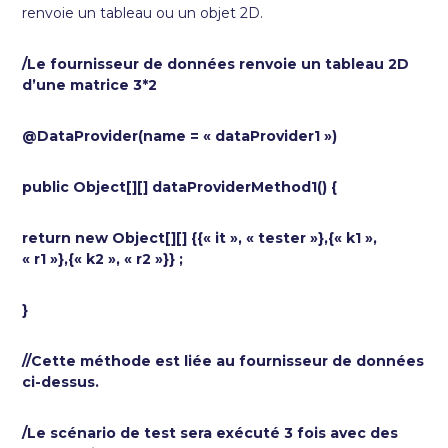
renvoie un tableau ou un objet 2D.
/Le fournisseur de données renvoie un tableau 2D
d’une matrice 3*2
@DataProvider(name = « dataProvider1 »)
public Object[][] dataProviderMethod1() {
return new Object[][] {{« it », « tester »},{« k1 »,
« r1 »},{« k2 », « r2 »}} ;
}
//Cette méthode est liée au fournisseur de données
ci-dessus.
/Le scénario de test sera exécuté 3 fois avec des