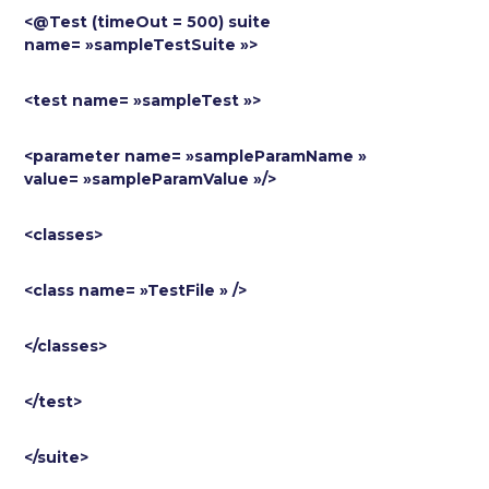
<@Test (timeOut = 500) suite
name= »sampleTestSuite »>
<test name= »sampleTest »>
<parameter name= »sampleParamName »
value= »sampleParamValue »/>
<classes>
<class name= »TestFile » />
</classes>
</test>
</suite>