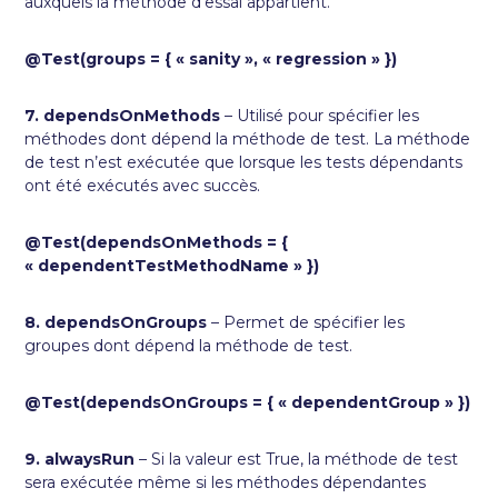
auxquels la méthode d’essai appartient.
@Test(groups = { « sanity », « regression » })
7. dependsOnMethods
– Utilisé pour spécifier les
méthodes dont dépend la méthode de test. La méthode
de test n’est exécutée que lorsque les tests dépendants
ont été exécutés avec succès.
@Test(dependsOnMethods = {
« dependentTestMethodName » })
8. dependsOnGroups
– Permet de spécifier les
groupes dont dépend la méthode de test.
@Test(dependsOnGroups = { « dependentGroup » })
9. alwaysRun
– Si la valeur est True, la méthode de test
sera exécutée même si les méthodes dépendantes