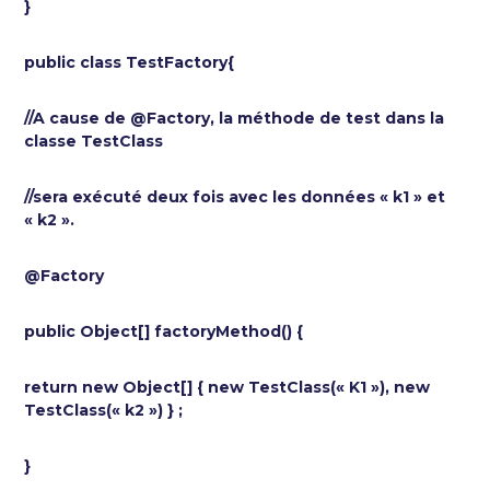
}
public class TestFactory{
//A cause de @Factory, la méthode de test dans la
classe TestClass
//sera exécuté deux fois avec les données « k1 » et
« k2 ».
@Factory
public Object[] factoryMethod() {
return new Object[] { new TestClass(« K1 »), new
TestClass(« k2 ») } ;
}