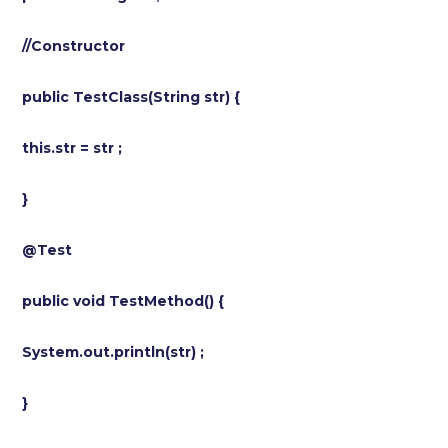
//Constructor
public TestClass(String str) {
this.str = str ;
}
@Test
public void TestMethod() {
System.out.println(str) ;
}