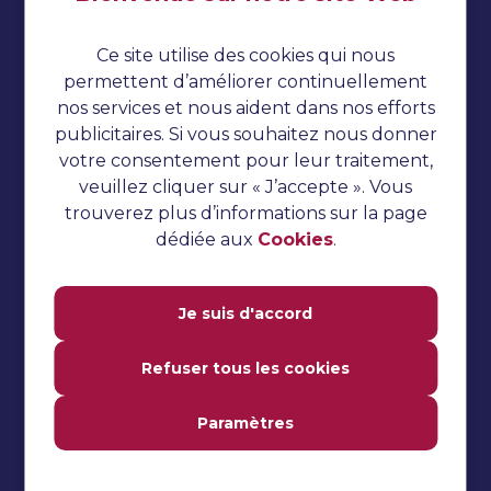
Politique de confidentialité
Ce site utilise des cookies qui nous
Cookies
permettent d’améliorer continuellement
nos services et nous aident dans nos efforts
Tests automatisés
publicitaires. Si vous souhaitez nous donner
Tutoriel TestNG
votre consentement pour leur traitement,
veuillez cliquer sur « J’accepte ». Vous
Tutoriel sur le concombre
trouverez plus d’informations sur la page
Questions d'entretien
dédiée aux
Cookies
.
Tests de performance
Tutoriel Jmeter
Je suis d'accord
Tutoriel Katalon Studio
Refuser tous les cookies
Tutoriel Selenium
Paramètres
Tests manuels
Questions fréquemment
posées