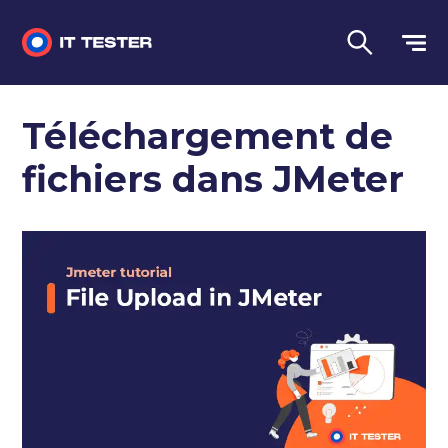
Tests automatisés
Téléchargement de
Questions d'entretien
fichiers dans JMeter
Tests de performance
Tests manuels
Langue