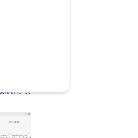
me manière
HTTP Body ».
uant sur
sera affichée