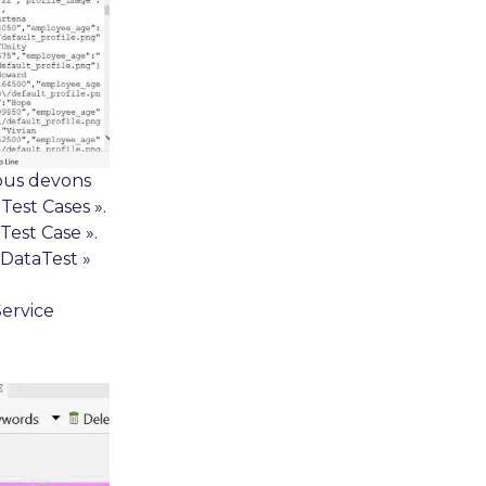
ous devons
Test Cases ».
 Test Case ».
DataTest »
Service