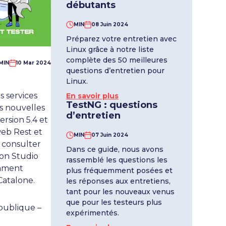
débutants
MIN
08 Juin 2024
Préparez votre entretien avec
Linux grâce à notre liste
complète des 50 meilleures
MIN
10 Mar 2024
questions d’entretien pour
Linux.
s services
En savoir plus
TestNG : questions
es nouvelles
d’entretien
ersion 5.4 et
web Rest et
MIN
07 Juin 2024
z consulter
Dans ce guide, nous avons
lon Studio
rassemblé les questions les
omment
plus fréquemment posées et
Catalone.
les réponses aux entretiens,
tant pour les nouveaux venus
que pour les testeurs plus
 publique –
expérimentés.