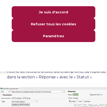
API spécifiques, comme par exemple :
Je suis d'accord
Méthode API HTTP, par exemple GET
URL DE L’API
Refuser tous les cookies
http://dummy.restapiexample.com/api/v1/employees
Paramètres
Sur la base de l’API, nous pouvons définir de la mê
les champs « Authorization », « HTTP Header » et « 
Nous pouvons maintenant lancer la requête en cliq
l’icône de lecture à côté du champ URL. Sa réponse 
dans la section « Réponse » avec le « Statut ».