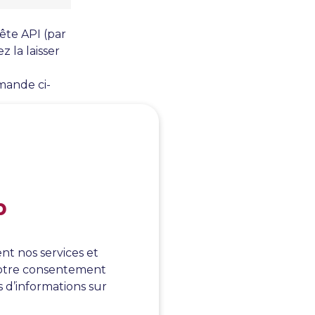
ête API (par
 la laisser
emande ci-
b
nt nos services et
 votre consentement
s d’informations sur
 des données