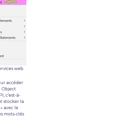
ervices web.
pour accéder
« Object
I, c’est-à-
 stocker la
 » avec le
es mots-clés