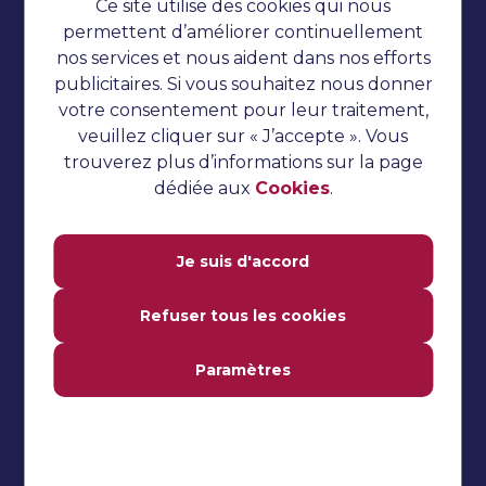
Ce site utilise des cookies qui nous
Cookies
permettent d’améliorer continuellement
nos services et nous aident dans nos efforts
Tests automatisés
publicitaires. Si vous souhaitez nous donner
Tutoriel TestNG
votre consentement pour leur traitement,
veuillez cliquer sur « J’accepte ». Vous
Tutoriel sur le concombre
trouverez plus d’informations sur la page
Questions d'entretien
dédiée aux
Cookies
.
Tests de performance
Je suis d'accord
Tutoriel Jmeter
Tutoriel Katalon Studio
Refuser tous les cookies
Tutoriel Selenium
Paramètres
Tests manuels
Questions fréquemment
posées