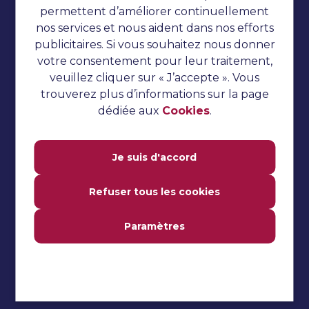
Cookies
permettent d’améliorer continuellement
nos services et nous aident dans nos efforts
Tests automatisés
publicitaires. Si vous souhaitez nous donner
Tutoriel TestNG
votre consentement pour leur traitement,
veuillez cliquer sur « J’accepte ». Vous
Tutoriel sur le concombre
trouverez plus d’informations sur la page
Questions d'entretien
dédiée aux
Cookies
.
Tests de performance
Je suis d'accord
Tutoriel Jmeter
Tutoriel Katalon Studio
Refuser tous les cookies
Tutoriel Selenium
Paramètres
Tests manuels
Questions fréquemment
posées