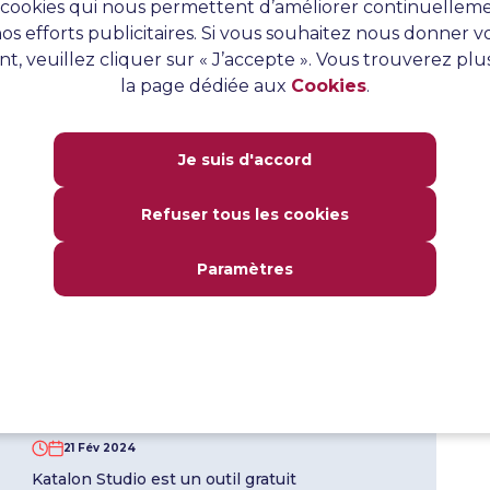
es cookies qui nous permettent d’améliorer continuelleme
os efforts publicitaires. Si vous souhaitez nous donner
t, veuillez cliquer sur « J’accepte ». Vous trouverez plu
la page dédiée aux
Cookies
.
Katalon Studio – configuration et
installation
02 Mar 2024
Je suis d'accord
Installation de Katalon Studio – l’installation
est assez simple et commune aux différents
Refuser tous les cookies
systèmes d’exploitation.
En savoir plus
Paramètres
Tutoriel Katalon Studio
21 Fév 2024
Katalon Studio est un outil gratuit