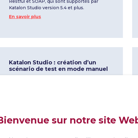
Restful et SOAP, qui sont supportés par
Katalon Studio version 5.4 et plus.
En savoir plus
Katalon Studio : création d’un
scénario de test en mode manuel
08 Mar 2024
Comment créer des scripts de test en utilisant
le mode manuel et les mots-clés de Katalon
Studio.
En savoir plus
Bienvenue sur notre site We