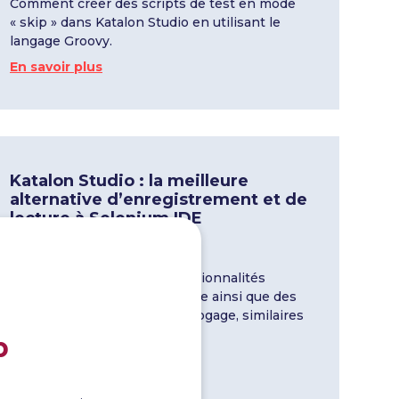
Comment créer des scripts de test en mode
« skip » dans Katalon Studio en utilisant le
langage Groovy.
En savoir plus
Katalon Studio : la meilleure
alternative d’enregistrement et de
lecture à Selenium IDE
07 Mar 2024
Katalon Studio offre des fonctionnalités
d’enregistrement et de lecture ainsi que des
capacités de script et de débogage, similaires
à celles de Selenium IDE.
b
En savoir plus