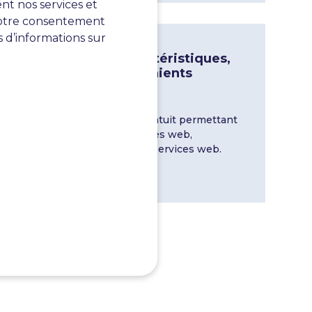
nt nos services et
 votre consentement
s d’informations sur
Katalon Studio – caractéristiques,
avantages et inconvénients
01 Mar 2024
Katalon Studio est un outil gratuit permettant
d’automatiser les tests de sites web,
d’applications mobiles et de services web.
En savoir plus