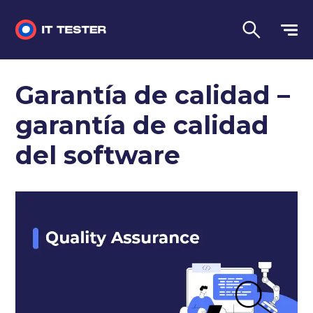
Sin categorizar
Garantía de calidad –
Preguntas de la entrevista
garantía de calidad
Pruebas de rendimiento
del software
Pruebas manuales
Lengua