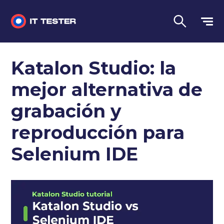
Sin categorizar
Katalon Studio: la
Preguntas de la entrevista
mejor alternativa de
Pruebas de rendimiento
grabación y
Pruebas manuales
reproducción para
Selenium IDE
Lengua