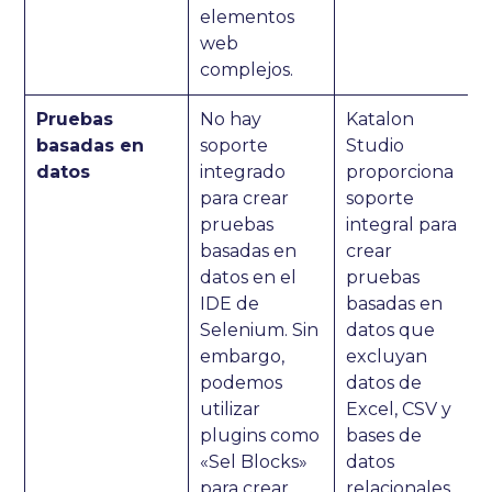
elementos
web
complejos.
Pruebas
No hay
Katalon
basadas en
soporte
Studio
datos
integrado
proporciona
para crear
soporte
pruebas
integral para
basadas en
crear
datos en el
pruebas
IDE de
basadas en
Selenium. Sin
datos que
embargo,
excluyan
podemos
datos de
utilizar
Excel, CSV y
plugins como
bases de
«Sel Blocks»
datos
para crear
relacionales.