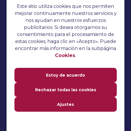
Política de privacidad
Este sitio utiliza cookies que nos permiten
Cookies
mejorar continuamente nuestros servicios y
nos ayudan en nuestros esfuerzos
Sin categorizar
publicitarios. Si desea otorgarnos su
Preguntas de la entrevista
consentimiento para el procesamiento de
estas cookies, haga clic en «Acepto». Puede
Tutorial del pepino
encontrar más información en la subpágina
Pruebas de rendimiento
Cookies
.
Tutorial TestNG
Estoy de acuerdo
Tutorial de Katalon Studio
Tutorial de Jmeter
Rechazar todas las cookies
Tutorial de selenio
Ajustes
Pruebas manuales
Preguntas frecuentes