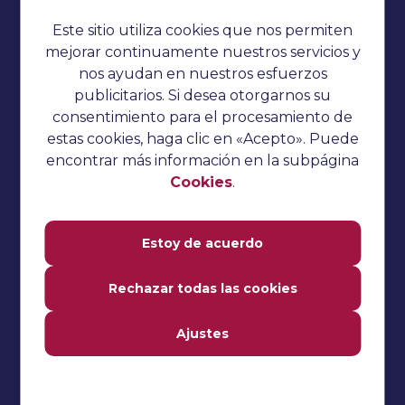
Política de privacidad
Este sitio utiliza cookies que nos permiten
Cookies
mejorar continuamente nuestros servicios y
nos ayudan en nuestros esfuerzos
Sin categorizar
publicitarios. Si desea otorgarnos su
Preguntas de la entrevista
consentimiento para el procesamiento de
estas cookies, haga clic en «Acepto». Puede
Tutorial del pepino
encontrar más información en la subpágina
Pruebas de rendimiento
Cookies
.
Tutorial TestNG
Estoy de acuerdo
Tutorial de Katalon Studio
Tutorial de Jmeter
Rechazar todas las cookies
Tutorial de selenio
Ajustes
Pruebas manuales
Preguntas frecuentes