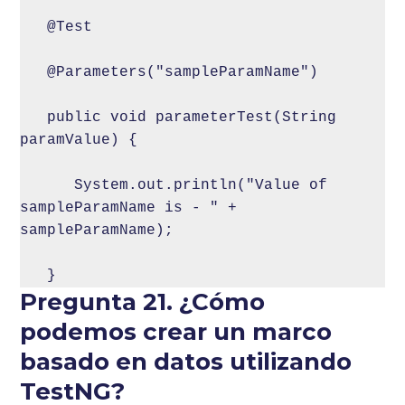
   @Test

   @Parameters("sampleParamName")

   public void parameterTest(String 
paramValue) {

      System.out.println("Value of 
sampleParamName is - " + 
sampleParamName);

   }
Pregunta 21. ¿Cómo
podemos crear un marco
basado en datos utilizando
TestNG?