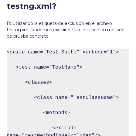
testng.xml?
R: Utilizando la etiqueta de exclusión en el archivo
testng.xml, podemos excluir de la ejecución un método
de prueba concreto.
<suite name="Test Suite" verbose="1">

   <test name="TestName">

      <classes>

         <class name="TestClassName">

            <methods>

               <exclude 
name="testMethodToBeExcluded"/>
