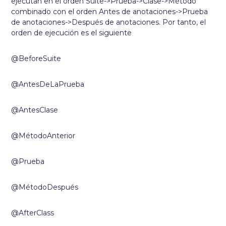
ejecutan en el orden Suite->Prueba->Clase->Método
combinado con el orden Antes de anotaciones->Prueba
de anotaciones->Después de anotaciones. Por tanto, el
orden de ejecución es el siguiente
@BeforeSuite
@AntesDeLaPrueba
@AntesClase
@MétodoAnterior
@Prueba
@MétodoDespués
@AfterClass