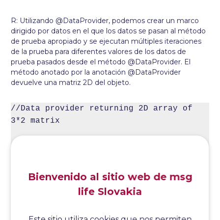
R: Utilizando @DataProvider, podemos crear un marco
dirigido por datos en el que los datos se pasan al método
de prueba apropiado y se ejecutan múltiples iteraciones
de la prueba para diferentes valores de los datos de
prueba pasados desde el método @DataProvider. El
método anotado por la anotación @DataProvider
devuelve una matriz 2D del objeto.
//Data provider returning 2D array of 
3*2 matrix

 @DataProvider(name = "dataProvider1")

   public Object[][] 
Bienvenido al sitio web de msg
dataProviderMethod1() {

life Slovakia
      return new Object[][] 
{{"kuldeep","rana"}, {"k1","r1"},
Este sitio utiliza cookies que nos permiten