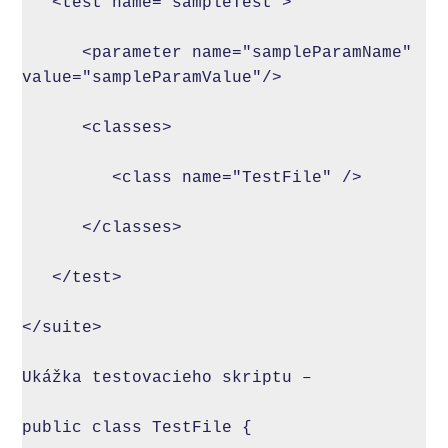
   <test name="sampleTest">   

      <parameter name="sampleParamName" 
value="sampleParamValue"/>

      <classes>

         <class name="TestFile" />

      </classes>      

   </test>

</suite>

Ukážka testovacieho skriptu –

public class TestFile {
