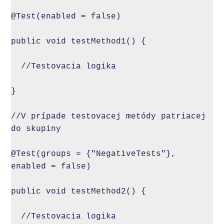
@Test(enabled = false)

public void testMethod1() {

  //Testovacia logika

}

//V prípade testovacej metódy patriacej 
do skupiny

@Test(groups = {"NegativeTests"}, 
enabled = false)

public void testMethod2() {

  //Testovacia logika
