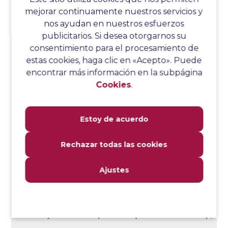
mejorar continuamente nuestros servicios y
{"k2","r2"}};

nos ayudan en nuestros esfuerzos
publicitarios. Si desea otorgarnos su
   }

consentimiento para el procesamiento de
estas cookies, haga clic en «Acepto». Puede
   //This method is bound to the above 
encontrar más información en la subpágina
data provider returning 2D array of 3*2 
Cookies
.
matrix

   //The test case will run 3 times with 
Estoy de acuerdo
different set of values

Rechazar todas las cookies
   @Test(dataProvider = "dataProvider1")

Ajustes
   public void sampleTest(String s1, 
String s2) {

      System.out.println(s1 + " " + s2);
