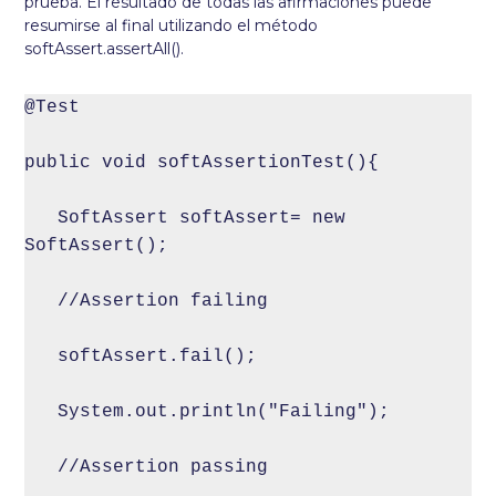
prueba. El resultado de todas las afirmaciones puede
resumirse al final utilizando el método
softAssert.assertAll().
@Test

public void softAssertionTest(){

   SoftAssert softAssert= new 
SoftAssert();

   //Assertion failing

   softAssert.fail();

   System.out.println("Failing");

   //Assertion passing
