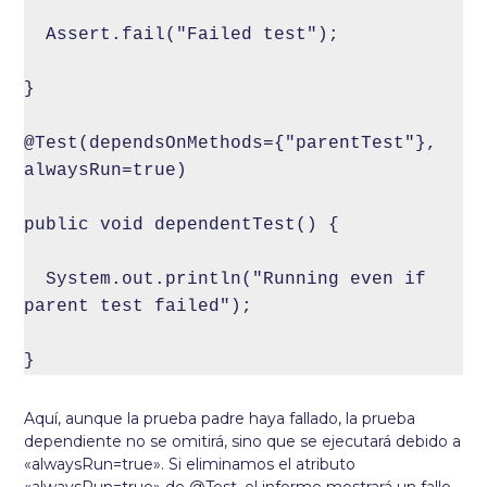
  Assert.fail("Failed test");

}

@Test(dependsOnMethods={"parentTest"}, 
alwaysRun=true) 

public void dependentTest() { 

  System.out.println("Running even if 
parent test failed");

}
Aquí, aunque la prueba padre haya fallado, la prueba
dependiente no se omitirá, sino que se ejecutará debido a
«alwaysRun=true». Si eliminamos el atributo
«alwaysRun=true» de @Test, el informe mostrará un fallo