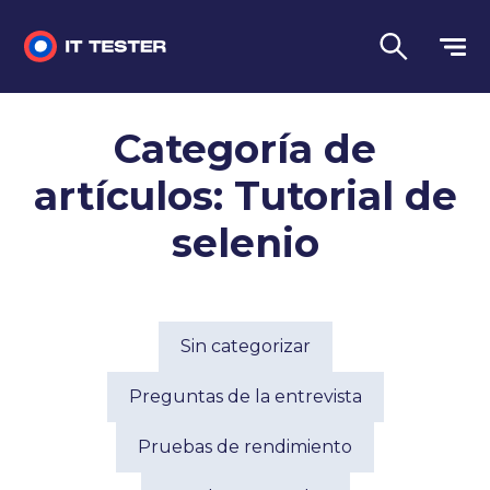
Sin categorizar
Categoría de
Preguntas de la entrevista
artículos: Tutorial de
Pruebas de rendimiento
selenio
Pruebas manuales
Lengua
Sin categorizar
Preguntas de la entrevista
Pruebas de rendimiento