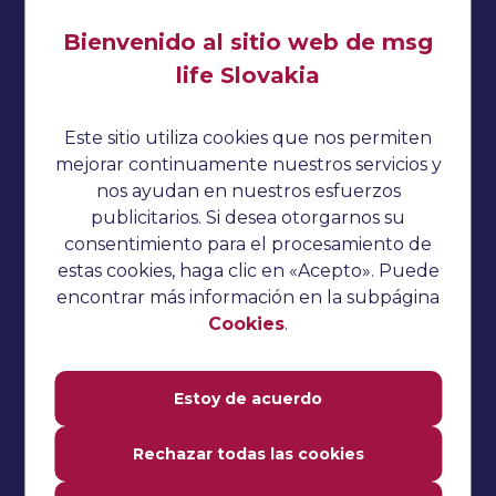
Bienvenido al sitio web de msg
life Slovakia
Impresionante
Política de privacidad
Este sitio utiliza cookies que nos permiten
Cookies
mejorar continuamente nuestros servicios y
nos ayudan en nuestros esfuerzos
Sin categorizar
publicitarios. Si desea otorgarnos su
Preguntas de la entrevista
consentimiento para el procesamiento de
estas cookies, haga clic en «Acepto». Puede
Tutorial del pepino
encontrar más información en la subpágina
Pruebas de rendimiento
Cookies
.
Tutorial TestNG
Estoy de acuerdo
Tutorial de Katalon Studio
Tutorial de Jmeter
Rechazar todas las cookies
Tutorial de selenio