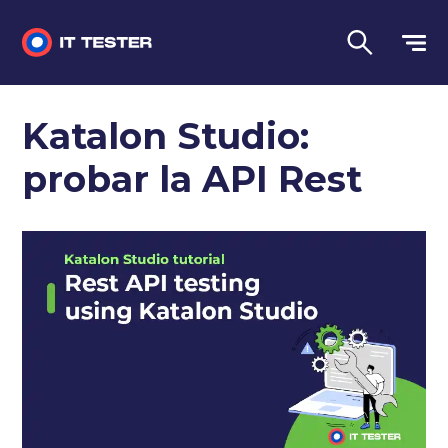
Sin categorizar
Katalon Studio:
Preguntas de la entrevista
probar la API Rest
Pruebas de rendimiento
Pruebas manuales
Lengua