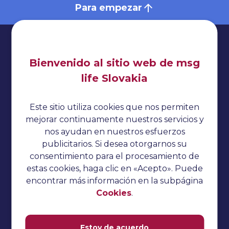
Para empezar
Bienvenido al sitio web de msg
life Slovakia
Impresionante
Política de privacidad
Este sitio utiliza cookies que nos permiten
Cookies
mejorar continuamente nuestros servicios y
nos ayudan en nuestros esfuerzos
Sin categorizar
publicitarios. Si desea otorgarnos su
Preguntas de la entrevista
consentimiento para el procesamiento de
estas cookies, haga clic en «Acepto». Puede
Tutorial del pepino
encontrar más información en la subpágina
Pruebas de rendimiento
Cookies
.
Tutorial TestNG
Estoy de acuerdo
Tutorial de Katalon Studio