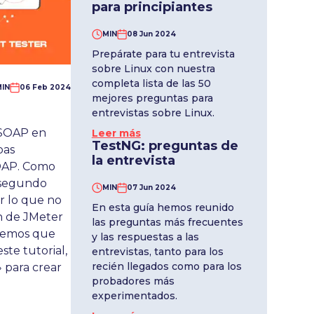
para principiantes
MIN
08 Jun 2024
Prepárate para tu entrevista
sobre Linux con nuestra
completa lista de las 50
IN
06 Feb 2024
mejores preguntas para
entrevistas sobre Linux.
 SOAP en
Leer más
TestNG: preguntas de
bas
la entrevista
SOAP. Como
n segundo
MIN
07 Jun 2024
or lo que no
En esta guía hemos reunido
n de JMeter
las preguntas más frecuentes
enemos que
y las respuestas a las
te tutorial,
entrevistas, tanto para los
recién llegados como para los
 para crear
probadores más
experimentados.