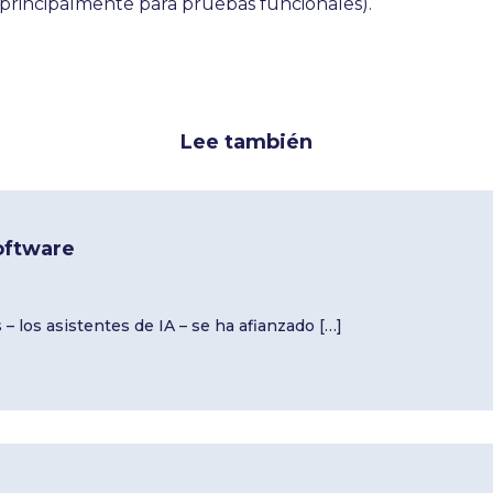
principalmente para pruebas funcionales).
Lee también
oftware
– los asistentes de IA – se ha afianzado […]