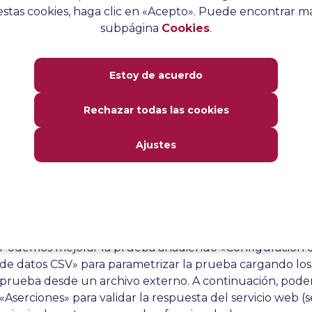
stas cookies, haga clic en «Acepto». Puede encontrar má
subpágina
Cookies
.
Estoy de acuerdo
Rechazar todas las cookies
Ajustes
Añade los oyentes deseados como – Ver árbol de res
Programa y ejecuta la prueba con el número desea
usuarios en el grupo de hilos.
Podemos mejorar la prueba añadiendo «Configuración 
de datos CSV» para parametrizar la prueba cargando los
prueba desde un archivo externo. A continuación, pode
«Aserciones» para validar la respuesta del servicio web (s