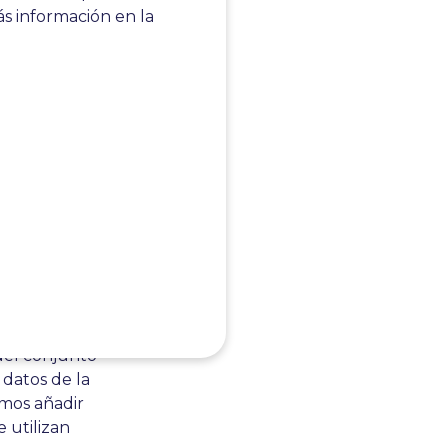
s información en la
ultados.
do de
del conjunto
 datos de la
mos añadir
e utilizan