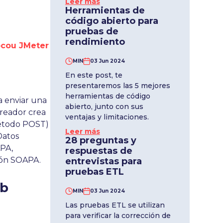
Leer más
Herramientas de
código abierto para
pruebas de
rendimiento
ocou JMeter
MIN
03 Jun 2024
En este post, te
presentaremos las 5 mejores
herramientas de código
a enviar una
abierto, junto con sus
reador crea
ventajas y limitaciones.
método POST)
Leer más
Datos
28 preguntas y
APA,
respuestas de
ión SOAPA.
entrevistas para
pruebas ETL
eb
MIN
03 Jun 2024
Las pruebas ETL se utilizan
para verificar la corrección de