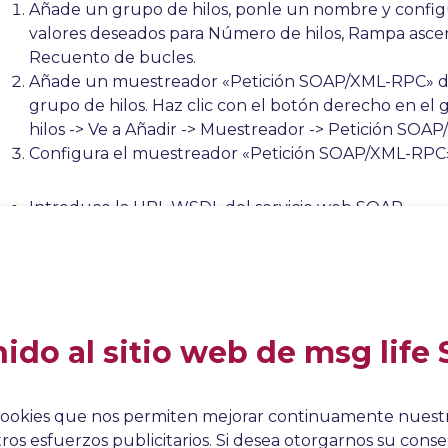
Añade un grupo de hilos, ponle un nombre y configú
valores deseados para Número de hilos, Rampa asc
Recuento de bucles.
Añade un muestreador «Petición SOAP/XML-RPC» d
grupo de hilos. Haz clic con el botón derecho en el
hilos -> Ve a Añadir -> Muestreador -> Petición SOA
Configura el muestreador «Petición SOAP/XML-RPC
Introduce la URL WSDL del servicio web SOAP.
Si se requiere SOAPAction, entonces – Selecciona la c
SOAPAction e introduce su valor. De lo contrario, pu
casilla sin marcar y el campo en blanco.
Coloca la petición SOAP en el campo «Datos SOAP/
ido al sitio web de msg life 
za cookies que nos permiten mejorar continuamente nuestro
os esfuerzos publicitarios. Si desea otorgarnos su conse