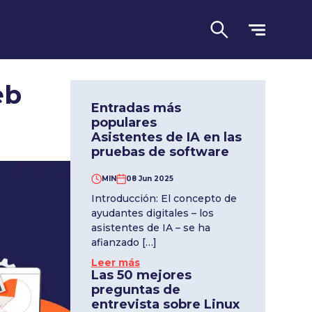
eb
Entradas más
populares
Asistentes de IA en las
pruebas de software
MIN
08 Jun 2025
Introducción: El concepto de
Lengua
ayudantes digitales – los
asistentes de IA – se ha
afianzado […]
Leer más
Las 50 mejores
preguntas de
entrevista sobre Linux